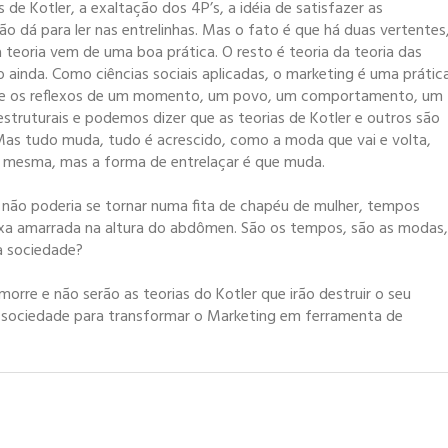
de Kotler, a exaltação dos 4P’s, a idéia de satisfazer as
ão dá para ler nas entrelinhas. Mas o fato é que há duas vertentes
teoria vem de uma boa prática. O resto é teoria da teoria das
inda. Como ciências sociais aplicadas, o marketing é uma prátic
ias e os reflexos de um momento, um povo, um comportamento, um
estruturais e podemos dizer que as teorias de Kotler e outros são
Mas tudo muda, tudo é acrescido, como a moda que vai e volta,
a mesma, mas a forma de entrelaçar é que muda.
não poderia se tornar numa fita de chapéu de mulher, tempos
ixa amarrada na altura do abdômen. São os tempos, são as modas,
a sociedade?
rre e não serão as teorias do Kotler que irão destruir o seu
da sociedade para transformar o Marketing em ferramenta de