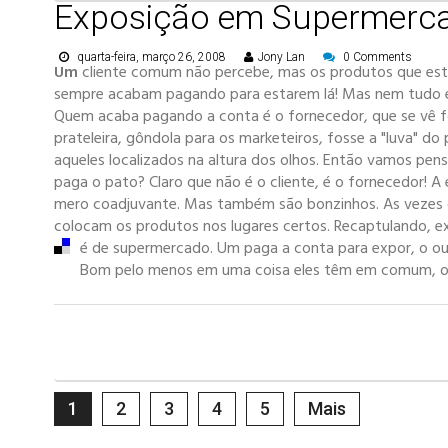
Exposição em Supermerc
quarta-feira, março 26, 2008
Jony Lan
0 Comments
Um
cliente comum não percebe, mas os produtos que es
sempre acabam pagando para estarem lá! Mas nem tudo est
Quem acaba pagando a conta é o fornecedor, que se vê f
prateleira, gôndola para os marketeiros, fosse a "luva" d
aqueles localizados na altura dos olhos. Então vamos pe
paga o pato? Claro que não é o cliente, é o fornecedor! 
mero coadjuvante. Mas também são bonzinhos. As vezes 
colocam os produtos nos lugares certos. Recaptulando, e
é de supermercado. Um paga a conta para expor, o ou
Bom pelo menos em uma coisa eles têm em comum, o cl
1
2
3
4
5
Mais