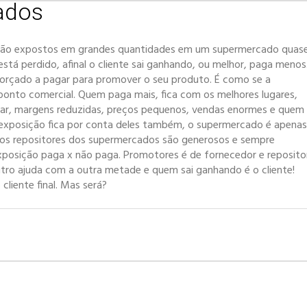
ados
tão expostos em grandes quantidades em um supermercado quas
á perdido, afinal o cliente sai ganhando, ou melhor, paga menos
orçado a pagar para promover o seu produto. É como se a
o ponto comercial. Quem paga mais, fica com os melhores lugares,
nsar, margens reduzidas, preços pequenos, vendas enormes e quem
A exposição fica por conta deles também, o supermercado é apenas
os repositores dos supermercados são generosos e sempre
xposição paga x não paga. Promotores é de fornecedor e reposito
tro ajuda com a outra metade e quem sai g
anhando é o cliente!
iente final. Mas será?