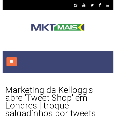
HOME
Marketing da Kellogg's
CONSULTORIA
abre 'Tweet Shop' em
Londres | troque
ASSUNTOS
salgadinhos por tweets