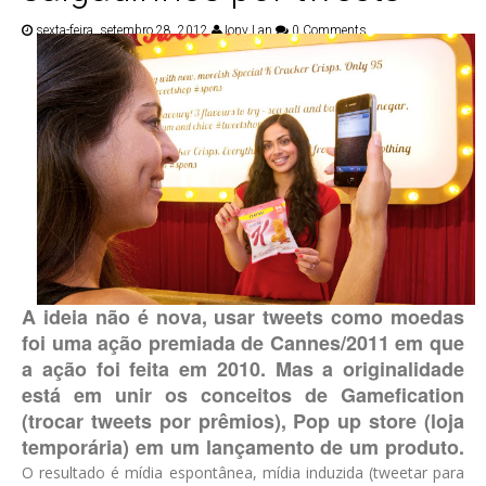
PUBLICAÇÕES
sexta-feira, setembro 28, 2012
Jony Lan
0 Comments
CONTATOS
A ideia não é nova, usar tweets como moedas
foi uma ação premiada de Cannes/2011 em que
a ação foi feita em 2010. Mas a originalidade
está em unir os conceitos de Gamefication
(trocar tweets por prêmios), Pop up store (loja
temporária) em um lançamento de um produto.
O resultado é mídia espontânea, mídia induzida (tweetar para