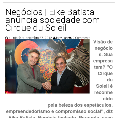
Negócios | Eike Batista
anuncia sociedade com
Cirque du Soleil
quinta-feira, setembro 27, 2012
Jony Lan
0 Comments
Visão de
negócio
s. Sua
empresa
tem? "O
Cirque
du
Soleil é
reconhe
cido
pela beleza dos espetáculos,
empreendedorismo e compromisso social", diz
Eike Batista. Negócio fechado. Pergunta, você