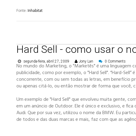
Fonte:
Inhabitat
Hard Sell - como usar o 
segunda-feira, abril 27, 2009
Jony Lan
0 Comments
No mundo do Marketing, o "Marketês" é uma linguagem co
publicidade, como por exemplo, o "Hard Sell". “Hard-Sell
concorrente, com ou sem todas as letras, em benefício pr
ou apenas citá-lo, ou então mostrar de forma que você, 
Um exemplo de "Hard Sell" que envolveu muita gente, co
em um anúncio de Outdoor. Ele é único e exclusivo, e fic
Audi. Que por sua vez, utilizou o nome da BMW. Eu part
de todos e das duas marcas e mais, faz com que as agênci