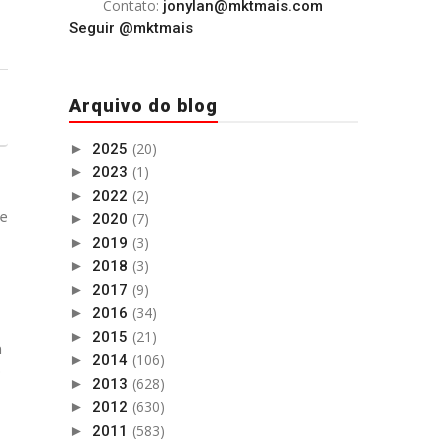
Contato:
jonylan@mktmais.com
Seguir @mktmais
Arquivo do blog
(20)
►
2025
(1)
►
2023
(2)
►
2022
de
(7)
►
2020
(3)
►
2019
,
(3)
►
2018
(9)
►
2017
(34)
►
2016
(21)
►
2015
a
(106)
►
2014
o
(628)
►
2013
(630)
►
2012
(583)
►
2011