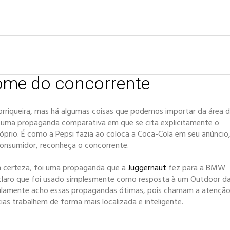
nome do concorrente
rriqueira, mas há algumas coisas que podemos importar da área 
” é uma propaganda comparativa em que se cita explicitamente o
óprio. É como a Pepsi fazia ao coloca a Coca-Cola em seu anúncio
consumidor, reconheça o concorrente.
m certeza, foi uma propaganda que a
Juggernaut
fez para a BMW
a claro que foi usado simplesmente como resposta à um Outdoor d
iculamente acho essas propagandas ótimas, pois chamam a atençã
as trabalhem de forma mais localizada e inteligente.