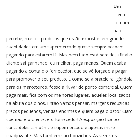
PUBLICAÇÕES
Um
Twitter
Facebook
Google Plus
cliente
CONTATOS
comum
Pinterest
não
percebe, mas os produtos que estão expostos em grandes
quantidades em um supermercado quase sempre acabam
pagando para estarem lá! Mas nem tudo está perdido, afinal o
cliente sai ganhando, ou melhor, paga menos. Quem acaba
pagando a conta é o fornecedor, que se vê forçado a pagar
para promover o seu produto. É como se a prateleira, gôndola
para os marketeiros, fosse a "luva" do ponto comercial. Quem
paga mais, fica com os melhores lugares, aqueles localizados
na altura dos olhos. Então vamos pensar, margens reduzidas,
preços pequenos, vendas enormes e quem paga o pato? Claro
que não é o cliente, é o fornecedor! A exposição fica por
conta deles também, o supermercado é apenas mero
coadjuvante. Mas também são bonzinhos. As vezes os