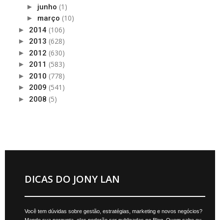
(1)
►
junho
(10)
►
março
(106)
►
2014
(628)
►
2013
(630)
►
2012
(583)
►
2011
(778)
►
2010
(541)
►
2009
(5)
►
2008
DICAS DO JONY LAN
Você tem dúvidas sobre gestão, estratégias, marketing e novos negócios?