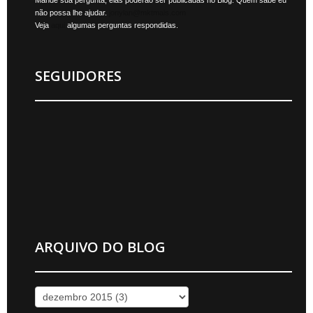
Mande sua pergunta, elas poderão ser publicadas no Blog. Quem sabe eu
não possa lhe ajudar.
jonylan@mktmais.com
Veja
aqui
algumas perguntas respondidas.
SEGUIDORES
ARQUIVO DO BLOG