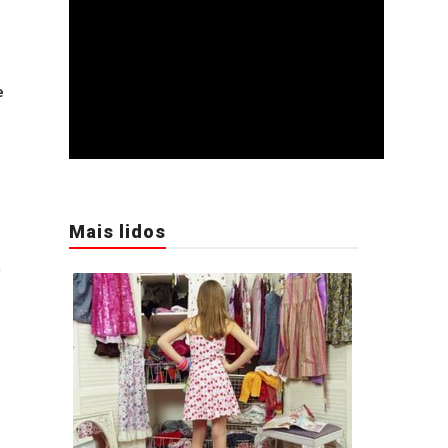
e
Mais lidos
m