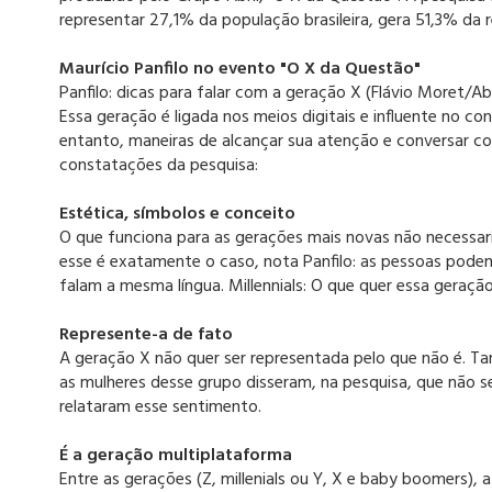
representar 27,1% da população brasileira, gera 51,3% da r
Maurício Panfilo no evento "O X da Questão"
Panfilo: dicas para falar com a geração X (Flávio Moret/Abr
Essa geração é ligada nos meios digitais e influente no 
entanto, maneiras de alcançar sua atenção e conversar c
constatações da pesquisa:
Estética, símbolos e conceito
O que funciona para as gerações mais novas não necessaria
esse é exatamente o caso, nota Panfilo: as pessoas podem
falam a mesma língua. Millennials: O que quer essa geraç
Represente-a de fato
A geração X não quer ser representada pelo que não é. T
as mulheres desse grupo disseram, na pesquisa, que não s
relataram esse sentimento.
É a geração multiplataforma
Entre as gerações (Z, millenials ou Y, X e baby boomers), a