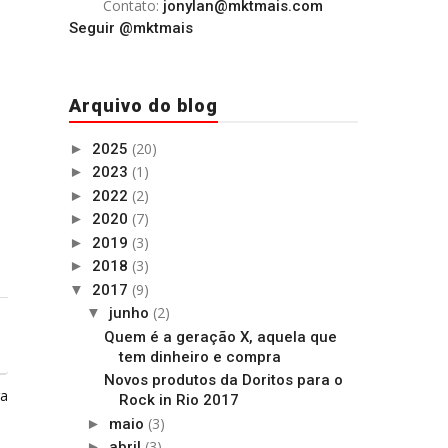
Contato:
jonylan@mktmais.com
Seguir @mktmais
Arquivo do blog
(20)
►
2025
(1)
►
2023
(2)
►
2022
(7)
►
2020
(3)
►
2019
(3)
►
2018
(9)
▼
2017
(2)
▼
junho
Quem é a geração X, aquela que
tem dinheiro e compra
Novos produtos da Doritos para o
ga
Rock in Rio 2017
(3)
►
maio
(3)
►
abril