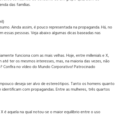
enda das famílias.
il)
consumo. Ainda assim, é pouco representada na propaganda. Há, no
om essas pessoas. Veja abaixo algumas dicas baseadas nas
mente funciona com as mais velhas. Hoje, entre millenials e X,
 até ter os mesmos interesses, mas, na maioria das vezes, não
ão? Confira no vídeo do Mundo Corporativo! Patrocinado
ampouco deseja ser alvo de estereótipos. Tanto os homens quanto
e identificam com propagandas. Entre as mulheres, três quartos
 X é aquela na qual notou-se o maior equilíbrio entre o uso