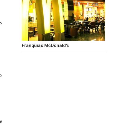
s
Franquias McDonald's
o
ue