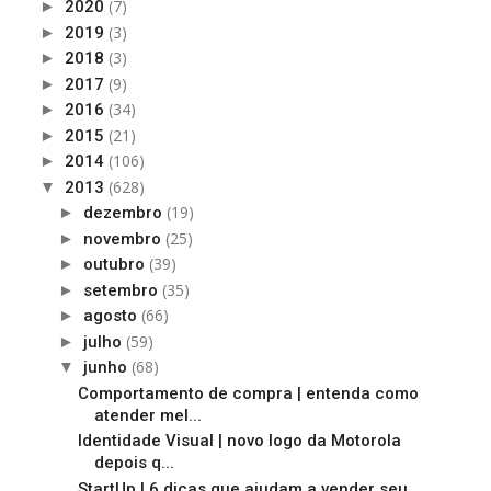
(7)
►
2020
(3)
►
2019
(3)
►
2018
(9)
►
2017
(34)
►
2016
(21)
►
2015
(106)
►
2014
(628)
▼
2013
(19)
►
dezembro
(25)
►
novembro
(39)
►
outubro
(35)
►
setembro
(66)
►
agosto
(59)
►
julho
(68)
▼
junho
Comportamento de compra | entenda como
atender mel...
Identidade Visual | novo logo da Motorola
depois q...
StartUp | 6 dicas que ajudam a vender seu