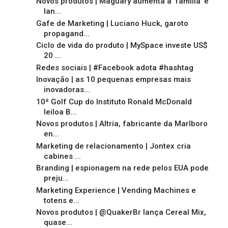
Novos produtos | Maguary aumenta a 'família' e
lan...
Gafe de Marketing | Luciano Huck, garoto
propagand...
Ciclo de vida do produto | MySpace investe US$
20 ...
Redes sociais | #Facebook adota #hashtag
Inovação | as 10 pequenas empresas mais
inovadoras...
10ª Golf Cup do Instituto Ronald McDonald
leiloa B...
Novos produtos | Altria, fabricante da Marlboro
en...
Marketing de relacionamento | Jontex cria
cabines ...
Branding | espionagem na rede pelos EUA pode
preju...
Marketing Experience | Vending Machines e
totens e...
Novos produtos | @QuakerBr lança Cereal Mix,
quase...