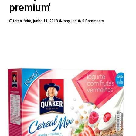
PUBLICAÇÕES
premium'
CONTATOS
terça-feira, junho 11, 2013
Jony Lan
0 Comments
Twitter
Facebook
Google Plus
Pinterest