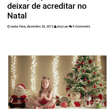
PUBLICAÇÕES
deixar de acreditar no
CONTATOS
Natal
sexta-feira, dezembro 20, 2013
Jony Lan
0 Comments
Twitter
Facebook
Google Plus
Pinterest