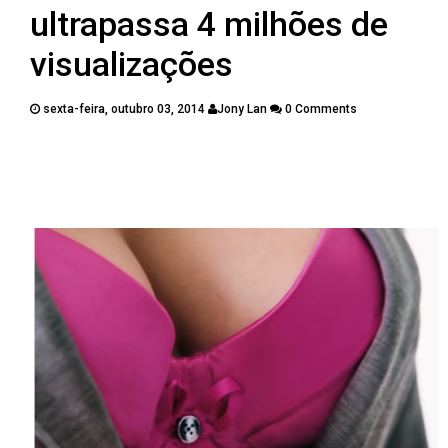
PUBLICAÇÕES
ultrapassa 4 milhões de
CONTATOS
visualizações
sexta-feira, outubro 03, 2014
Jony Lan
0 Comments
Twitter
Facebook
Google Plus
Pinterest