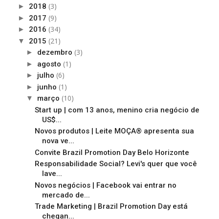
(3)
►
2018
(9)
►
2017
(34)
►
2016
(21)
▼
2015
(3)
►
dezembro
(1)
►
agosto
(6)
►
julho
(1)
►
junho
(10)
▼
março
Start up | com 13 anos, menino cria negócio de
US$...
Novos produtos | Leite MOÇA® apresenta sua
nova ve...
Convite Brazil Promotion Day Belo Horizonte
Responsabilidade Social? Levi's quer que você
lave...
Novos negócios | Facebook vai entrar no
mercado de...
Trade Marketing | Brazil Promotion Day está
chegan...