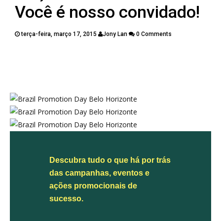
PUBLICAÇÕES
Você é nosso convidado!
CONTATOS
terça-feira, março 17, 2015
Jony Lan
0 Comments
Twitter
Facebook
Google Plus
Pinterest
Descubra tudo o que há por trás
das campanhas, eventos e
ações promocionais de
sucesso.