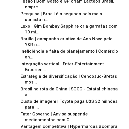
Fusão | Bom Gosto e GP criam Lácteos Brasil,
empre...
Pesquisa | Brasil é o segundo país mais
otimista n...
Luxo | Gim Bombay Sapphire cria garrafas com
10 mi...
Barilla | campanha criativa de Ano Novo pela
Y&R n...
Ineficiência e falta de planejamento | Comércio
on...
Integração vertical | Enter-Entertainment
Experien...
Estratégia de diversificação | Cencosud-Bretas
mos...
Brasil na rota da China | SGCC - Estatal chinesa
a...
Custo de imagem | Toyota paga U$S 32 milhões
para ...
Fator Governo | Anvisa suspende
medicamentos com C...
Vantagem competitiva | Hypermarcas #compra