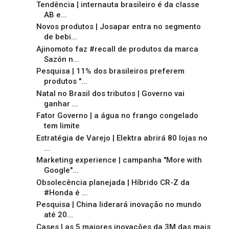
Tendência | internauta brasileiro é da classe
AB e...
Novos produtos | Josapar entra no segmento
de bebi...
Ajinomoto faz #recall de produtos da marca
Sazón n...
Pesquisa | 11% dos brasileiros preferem
produtos "...
Natal no Brasil dos tributos | Governo vai
ganhar ...
Fator Governo | a água no frango congelado
tem limite
Estratégia de Varejo | Elektra abrirá 80 lojas no
...
Marketing experience | campanha "More with
Google"...
Obsolecência planejada | Híbrido CR-Z da
#Honda é ...
Pesquisa | China liderará inovação no mundo
até 20...
Cases | as 5 maiores inovações da 3M das mais