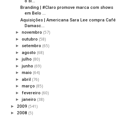
o si...
Branding | #Claro promove marca com shows
em Belo ...
Aquisições | Americana Sara Lee compra Café
Damasc...
(57)
►
novembro
(58)
►
outubro
(65)
►
setembro
(68)
►
agosto
(80)
►
julho
(69)
►
junho
(64)
►
maio
(76)
►
abril
(85)
►
março
(60)
►
fevereiro
(38)
►
janeiro
(541)
►
2009
(5)
►
2008