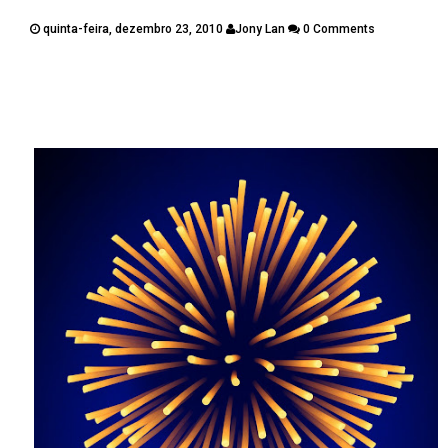
PUBLICAÇÕES
quinta-feira, dezembro 23, 2010
Jony Lan
0 Comments
CONTATOS
Twitter
Facebook
Google Plus
Pinterest