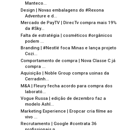
Manteco...
Design | Novas embalagens do #Rexona
Adventure e d...
Mercado de PayTV | DirecTv compra mais 19%
da #Sky...
Falta de estratégia | cosméticos #orgânicos
podem ...
Branding | #Nestlé foca Minas e lança projeto
Cozi...
Comportamento de compra | Nova Classe C já
compra ...
Aquisição | Noble Group compra usinas da
Cerradinh...
M&A | Fleury fecha acordo para compra dos
laborató...
Vogue Russa | edição de dezembro faz a
modelo Ashl...
Marketing Experience | Eropcar cria filme ao
vivo ...
Recrutamento | Google #contrata 36
profissionais n...