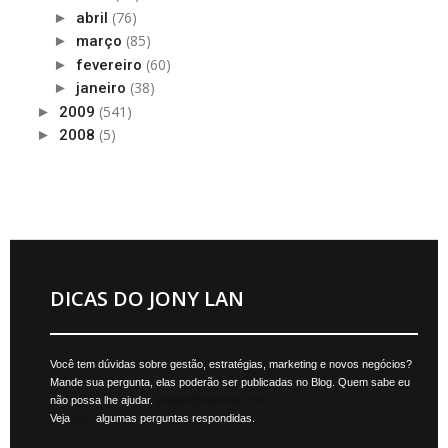
(76)
►
abril
(85)
►
março
(60)
►
fevereiro
(38)
►
janeiro
(541)
►
2009
(5)
►
2008
DICAS DO JONY LAN
Você tem dúvidas sobre gestão, estratégias, marketing e novos negócios?
Mande sua pergunta, elas poderão ser publicadas no Blog. Quem sabe eu
não possa lhe ajudar.
jonylan@mktmais.com
Veja
aqui
algumas perguntas respondidas.