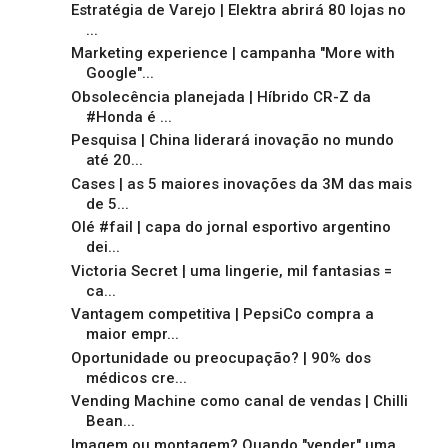
Estratégia de Varejo | Elektra abrirá 80 lojas no
...
Marketing experience | campanha "More with
Google"...
Obsolecência planejada | Híbrido CR-Z da
#Honda é ...
Pesquisa | China liderará inovação no mundo
até 20...
Cases | as 5 maiores inovações da 3M das mais
de 5...
Olé #fail | capa do jornal esportivo argentino
dei...
Victoria Secret | uma lingerie, mil fantasias =
ca...
Vantagem competitiva | PepsiCo compra a
maior empr...
Oportunidade ou preocupação? | 90% dos
médicos cre...
Vending Machine como canal de vendas | Chilli
Bean...
Imagem ou montagem? Quando "vender" uma