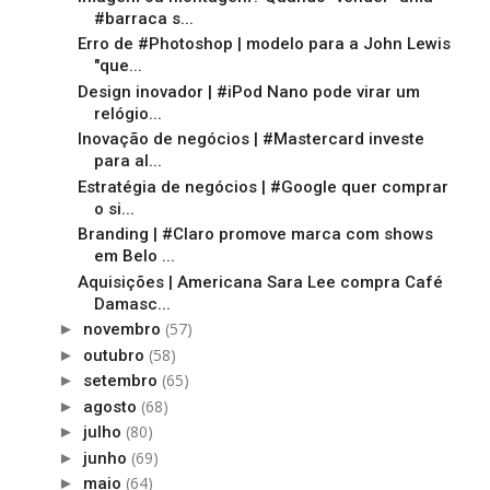
#barraca s...
Erro de #Photoshop | modelo para a John Lewis
"que...
Design inovador | #iPod Nano pode virar um
relógio...
Inovação de negócios | #Mastercard investe
para al...
Estratégia de negócios | #Google quer comprar
o si...
Branding | #Claro promove marca com shows
em Belo ...
Aquisições | Americana Sara Lee compra Café
Damasc...
(57)
►
novembro
(58)
►
outubro
(65)
►
setembro
(68)
►
agosto
(80)
►
julho
(69)
►
junho
(64)
►
maio