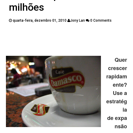
PUBLICAÇÕES
milhões
CONTATOS
quarta-feira, dezembro 01, 2010
Jony Lan
0 Comments
Twitter
Facebook
Google Plus
Pinterest
Quer
crescer
rapidam
ente?
Use a
estratég
ia
de expa
nsão