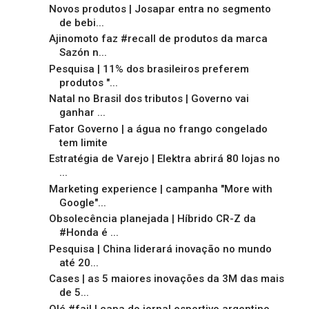
Novos produtos | Josapar entra no segmento
de bebi...
Ajinomoto faz #recall de produtos da marca
Sazón n...
Pesquisa | 11% dos brasileiros preferem
produtos "...
Natal no Brasil dos tributos | Governo vai
ganhar ...
Fator Governo | a água no frango congelado
tem limite
Estratégia de Varejo | Elektra abrirá 80 lojas no
...
Marketing experience | campanha "More with
Google"...
Obsolecência planejada | Híbrido CR-Z da
#Honda é ...
Pesquisa | China liderará inovação no mundo
até 20...
Cases | as 5 maiores inovações da 3M das mais
de 5...
Olé #fail | capa do jornal esportivo argentino