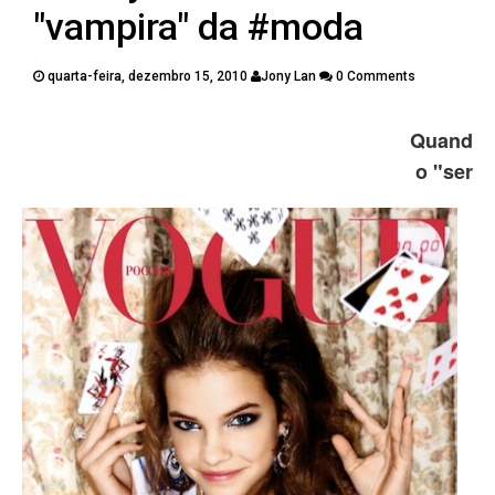
PUBLICAÇÕES
"vampira" da #moda
CONTATOS
quarta-feira, dezembro 15, 2010
Jony Lan
0 Comments
Twitter
Facebook
Google Plus
Quand
o "ser
Pinterest