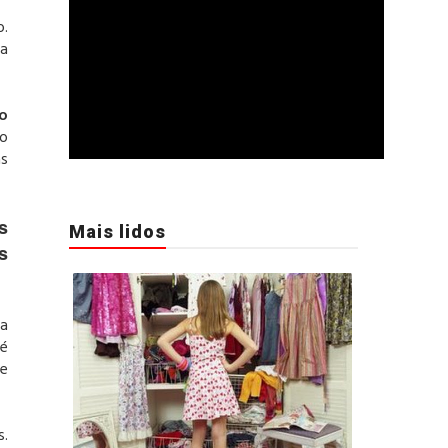
o.
da
o
do
as
s
Mais lidos
s
la
 é
de
s.