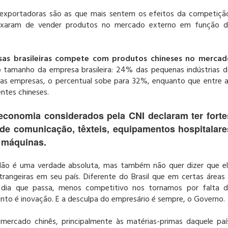
 exportadoras são as que mais sentem os efeitos da competiçã
deixaram de vender produtos no mercado externo em função 
as brasileiras compete com produtos chineses no mercad
o tamanho da empresa brasileira: 24% das pequenas indústrias 
ias empresas, o percentual sobe para 32%, enquanto que entre 
ntes chineses.
economia considerados pela CNI declaram ter forte
 de comunicação, têxteis, equipamentos hospitalare
e máquinas.
. Não é uma verdade absoluta, mas também não quer dizer que e
rangeiras em seu país. Diferente do Brasil que em certas áreas
dia que passa, menos competitivo nos tornamos por falta 
nto é inovação. E a desculpa do empresário é sempre, o Governo.
ercado chinês, principalmente às matérias-primas daquele paí