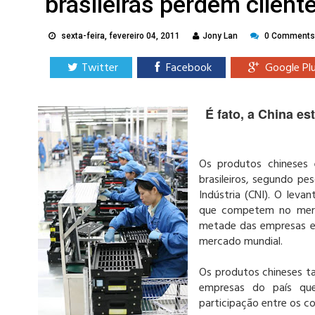
brasileiras perdem cliente
sexta-feira, fevereiro 04, 2011
Jony Lan
0 Comments
Twitter
Facebook
Google Pl
É fato, a China e
Os produtos chineses 
brasileiros, segundo pe
Indústria (CNI). O lev
que competem no merca
metade das empresas e
mercado mundial.
Os produtos chineses t
empresas do país q
participação entre os co