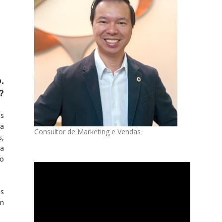
.
?
es
da
Consultor de Marketing e Vendas
s,
da
no
as
m