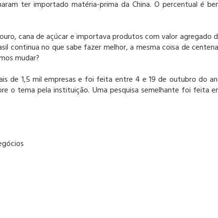
rmaram ter importado matéria-prima da China. O percentual é b
a ouro, cana de açúcar e importava produtos com valor agregado 
rasil continua no que sabe fazer melhor, a mesma coisa de centen
demos mudar?
s de 1,5 mil empresas e foi feita entre 4 e 19 de outubro do a
re o tema pela instituição. Uma pesquisa semelhante foi feita 
egócios