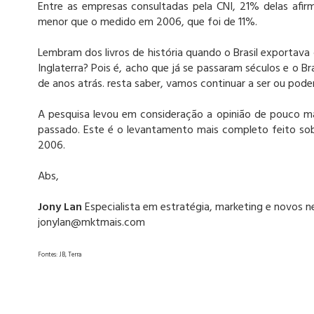
Entre as empresas consultadas pela CNI, 21% delas afi
menor que o medido em 2006, que foi de 11%.
Lembram dos livros de história quando o Brasil exportav
Inglaterra? Pois é, acho que já se passaram séculos e o B
de anos atrás. resta saber, vamos continuar a ser ou po
A pesquisa levou em consideração a opinião de pouco mai
passado. Este é o levantamento mais completo feito sob
2006.
Abs,
Jony Lan
Especialista em estratégia, marketing e novos n
jonylan@mktmais.com
Fontes: JB, Terra