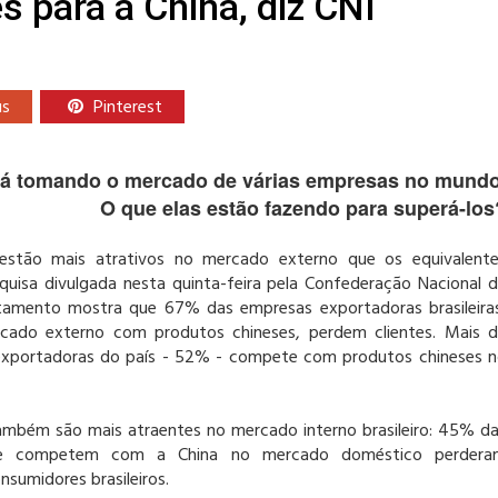
s para a China, diz CNI
us
Pinterest
stá tomando o mercado de várias empresas no mundo
O que elas estão fazendo para superá-los
estão mais atrativos no mercado externo que os equivalent
squisa divulgada nesta quinta-feira pela Confederação Nacional 
antamento mostra que 67% das empresas exportadoras brasileira
do externo com produtos chineses, perdem clientes. Mais 
xportadoras do país - 52% - compete com produtos chineses 
ambém são mais atraentes no mercado interno brasileiro: 45% d
ue competem com a China no mercado doméstico perdera
nsumidores brasileiros.