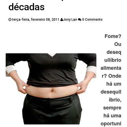
PUBLICAÇÕES
décadas
CONTATOS
terça-feira, fevereiro 08, 2011
Jony Lan
0 Comments
Twitter
Facebook
Google Plus
Fome?
Ou
Pinterest
deseq
uilíbrio
alimenta
r? Onde
há um
desequil
íbrio,
sempre
há uma
oportuni