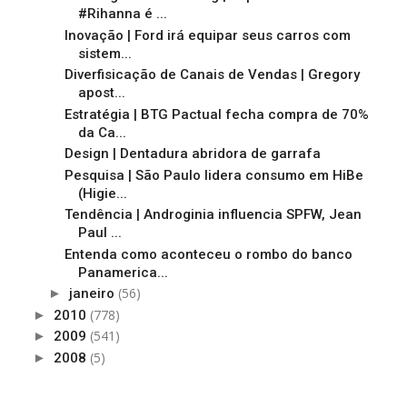
#Rihanna é ...
Inovação | Ford irá equipar seus carros com
sistem...
Diverfisicação de Canais de Vendas | Gregory
apost...
Estratégia | BTG Pactual fecha compra de 70%
da Ca...
Design | Dentadura abridora de garrafa
Pesquisa | São Paulo lidera consumo em HiBe
(Higie...
Tendência | Androginia influencia SPFW, Jean
Paul ...
Entenda como aconteceu o rombo do banco
Panamerica...
(56)
►
janeiro
(778)
►
2010
(541)
►
2009
(5)
►
2008