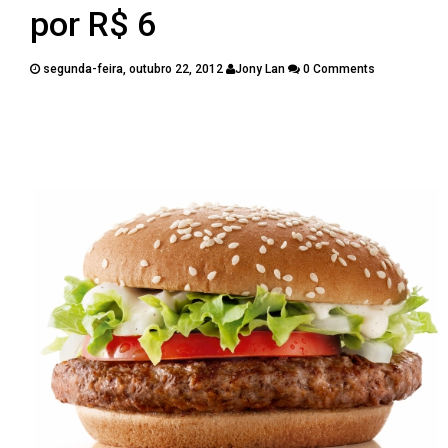
PUBLICAÇÕES
por R$ 6
CONTATOS
segunda-feira, outubro 22, 2012
Jony Lan
0 Comments
Twitter
Facebook
Google Plus
Pinterest