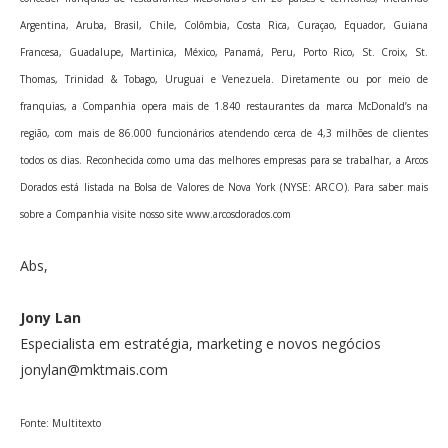
Argentina, Aruba, Brasil, Chile, Colômbia, Costa Rica, Curaçao, Equador, Guiana
Francesa, Guadalupe, Martinica, México, Panamá, Peru, Porto Rico, St. Croix, St.
Thomas, Trinidad & Tobago, Uruguai e Venezuela. Diretamente ou por meio de
franquias, a Companhia opera mais de 1.840 restaurantes da marca McDonald’s na
região, com mais de 86.000 funcionários atendendo cerca de 4,3 milhões de clientes
todos os dias. Reconhecida como uma das melhores empresas para se trabalhar, a Arcos
Dorados está listada na Bolsa de Valores de Nova York (NYSE: ARCO). Para saber mais
sobre a Companhia visite nosso site www.arcosdorados.com
Abs,
Jony Lan
Especialista em estratégia, marketing e novos negócios
jonylan@mktmais.com
Fonte: Multitexto