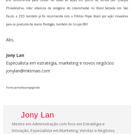
ano concorrência para cuidar de todas as ações em ponto de venda dos Queijos
Philadelphia, líder absoluta da categoria de creamcheese no Brasil.Sediada em São
Paulo, a ZED também já foi reconhecida com o Prêmio Popai Brasil por ação inovadora
para os produtos da marca Perdigão, também do Grupo BRF.
Abs,
Jony Lan
Especialista em estratégia, marketing e novos negócios
jonylan@mktmais.com
Fonte:portaldapropaganda
Jony Lan
Mestre em Administração com foco em Estratégia e
Inovação, Especialista em Marketing, Vendas e Negócios.