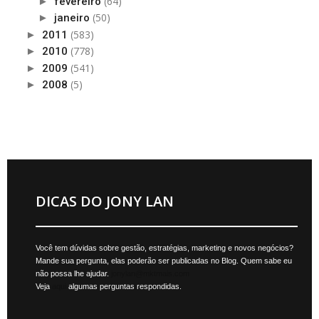
(64)
►
fevereiro
(50)
►
janeiro
(583)
►
2011
(778)
►
2010
(541)
►
2009
(5)
►
2008
DICAS DO JONY LAN
Você tem dúvidas sobre gestão, estratégias, marketing e novos negócios?
Mande sua pergunta, elas poderão ser publicadas no Blog. Quem sabe eu
não possa lhe ajudar.
jonylan@mktmais.com
Veja
aqui
algumas perguntas respondidas.