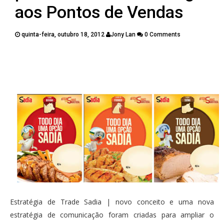
PUBLICAÇÕES
aos Pontos de Vendas
CONTATOS
quinta-feira, outubro 18, 2012
Jony Lan
0 Comments
Twitter
Facebook
Google Plus
Pinterest
Estratégia de Trade Sadia | novo conceito e uma nova
estratégia de comunicação foram criadas para ampliar o