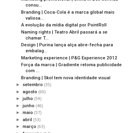
consu...
Branding | Coca-Cola é a marca global mais
valiosa...
A evolução da mídia digital por PointRoll
Naming rights | Teatro Abril passará a se
chamar T...
Design | Purina lança alça abre-fecha para
embalag...
Marketing experience | P&G Experience 2012
Força da marca | Gradiente retoma publicidade
com ...
Branding | Skol tem nova identidade visual
(35)
►
setembro
(60)
►
agosto
(59)
►
julho
(46)
►
junho
(57)
►
maio
(53)
►
abril
(63)
►
março