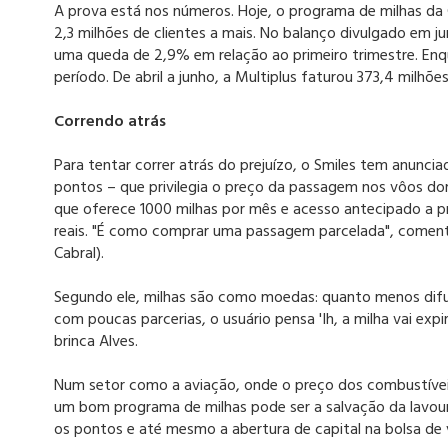
A prova está nos números. Hoje, o programa de milhas da
2,3 milhões de clientes a mais. No balanço divulgado em jun
uma queda de 2,9% em relação ao primeiro trimestre. En
período. De abril a junho, a Multiplus faturou 373,4 milhões
Correndo atrás
Para tentar correr atrás do prejuízo, o Smiles tem anun
pontos – que privilegia o preço da passagem nos vôos dom
que oferece 1000 milhas por mês e acesso antecipado a 
reais. "É como comprar uma passagem parcelada", coment
Cabral).
Segundo ele, milhas são como moedas: quanto menos difu
com poucas parcerias, o usuário pensa 'Ih, a milha vai exp
brinca Alves.
Num setor como a aviação, onde o preço dos combustíveis
um bom programa de milhas pode ser a salvação da lavoura.
os pontos e até mesmo a abertura de capital na bolsa de v