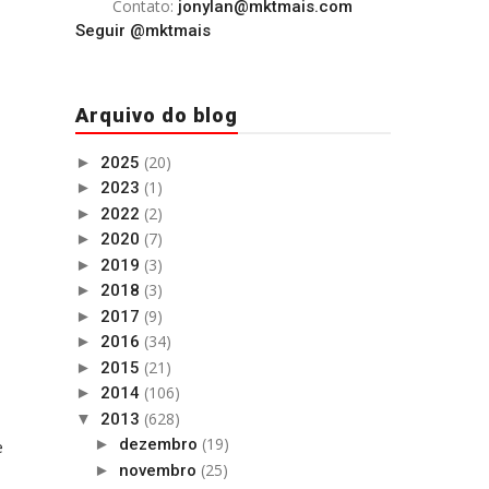
Contato:
jonylan@mktmais.com
Seguir @mktmais
Arquivo do blog
(20)
►
2025
(1)
►
2023
(2)
►
2022
(7)
►
2020
(3)
►
2019
(3)
►
2018
(9)
►
2017
(34)
►
2016
(21)
►
2015
(106)
►
2014
(628)
▼
2013
(19)
e
►
dezembro
(25)
►
novembro