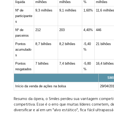
líquida
milhões
milhões
%
milhões
Nº de
9,3 milhões
9,1 milhões
1,60%
11,6 milhõe
participante
s
Nº de
212
203
4,40%
446
parceiros
Pontos
8,7 bilhões
8,2 bilhões
-5,40
21 bilhões
acumulado
%
s
Pontos
7 bilhões
7,4 bilhões
-5,80
16,4 bilhões
resgatados
%
SMI
Início da venda de ações na bolsa
29/04/20
Resumo da ópera, o Smiles perdeu sua vantagem competi
competitiva. Esse é o erro que muitas líderes cometem, d
diversificar e aí em um "alvo estático", fica fácil ultrapassá-