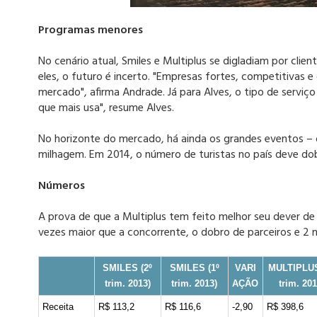
Programas menores
No cenário atual, Smiles e Multiplus se digladiam por cl
eles, o futuro é incerto. "Empresas fortes, competitivas 
mercado", afirma Andrade. Já para Alves, o tipo de serviço 
que mais usa", resume Alves.
No horizonte do mercado, há ainda os grandes eventos –
milhagem. Em 2014, o número de turistas no país deve dob
Números
A prova de que a Multiplus tem feito melhor seu dever d
vezes maior que a concorrente, o dobro de parceiros e 2 m
SMILES (2º
SMILES (1º
VARI
MULTIPLUS
trim. 2013)
trim. 2013)
AÇÃO
trim. 201
Receita
R$ 113,2
R$ 116,6
-2,90
R$ 398,6