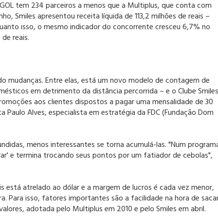
 GOL tem 234 parceiros a menos que a Multiplus, que conta com
ho, Smiles apresentou receita líquida de 113,2 milhões de reais –
quanto isso, o mesmo indicador do concorrente cresceu 6,7% no
 de reais.
ciado mudanças. Entre elas, está um novo modelo de contagem de
ésticos em detrimento da distância percorrida – e o Clube Smiles
promoções aos clientes dispostos a pagar uma mensalidade de 30
a Paulo Alves, especialista em estratégia da FDC (Fundação Dom
ndidas, menos interessantes se torna acumulá-las. "Num program
irar' e termina trocando seus pontos por um fatiador de cebolas",
 está atrelado ao dólar e a margem de lucros é cada vez menor,
 Para isso, fatores importantes são a facilidade na hora de saca
alores, adotada pelo Multiplus em 2010 e pelo Smiles em abril.