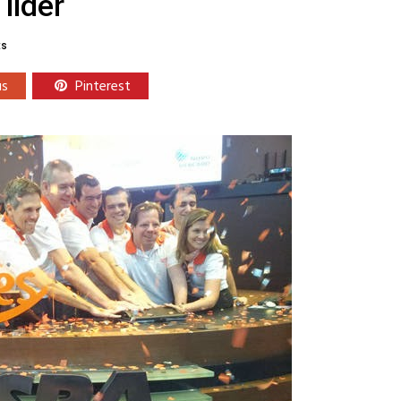
líder
ts
us
Pinterest