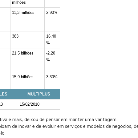
milhões
s
11,3 milhões
2,90%
383
16,40
%
21,5 bilhões
-2,20
%
15,9 bilhões
3,30%
LES
MULTIPLUS
13
15/02/2010
tiva e mais, deixou de pensar em manter uma vantagem
eixam de inovar e de evoluir em serviços e modelos de negócios, d
lo.