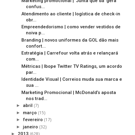
Marketing promocional | 'Junta que dá' gera
confus...
Atendimento ao cliente | logística de check-in
obr...
Empreendedorismo | como vender vestidos de
noiva p...
Branding | novos uniformes da GOL dão mais
confort...
Estratégia | Carrefour volta atrás e relançará
com...
Métricas | Ibope Twitter TV Ratings, um acordo
par...
Identidade Visual | Correios muda sua marca e
sua ...
Marketing Promocional | McDonald’s aposta
nos trad...
(7)
►
abril
(15)
►
março
(17)
►
fevereiro
(32)
►
janeiro
(628)
►
2013