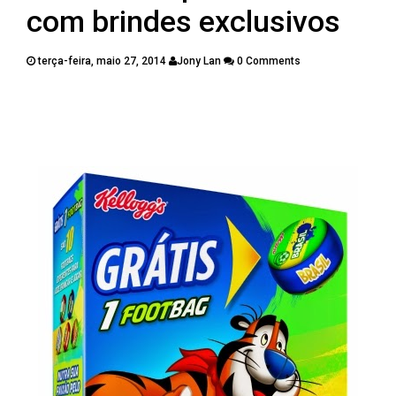
PUBLICAÇÕES
com brindes exclusivos
CONTATOS
terça-feira, maio 27, 2014
Jony Lan
0 Comments
Twitter
Facebook
Google Plus
Pinterest