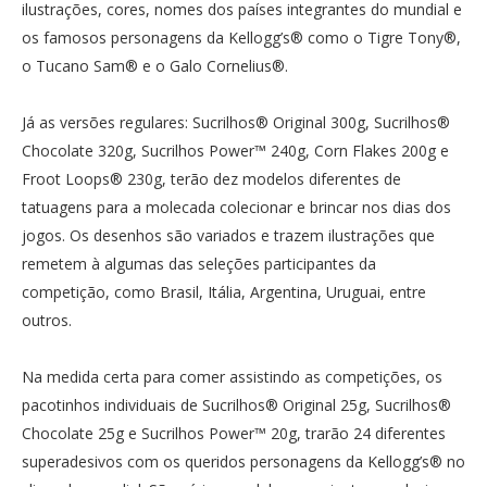
ilustrações, cores, nomes dos países integrantes do mundial e
os famosos personagens da Kellogg’s® como o Tigre Tony®,
o Tucano Sam® e o Galo Cornelius®.
Já as versões regulares: Sucrilhos® Original 300g, Sucrilhos®
Chocolate 320g, Sucrilhos Power™ 240g, Corn Flakes 200g e
Froot Loops® 230g, terão dez modelos diferentes de
tatuagens para a molecada colecionar e brincar nos dias dos
jogos. Os desenhos são variados e trazem ilustrações que
remetem à algumas das seleções participantes da
competição, como Brasil, Itália, Argentina, Uruguai, entre
outros.
Na medida certa para comer assistindo as competições, os
pacotinhos individuais de Sucrilhos® Original 25g, Sucrilhos®
Chocolate 25g e Sucrilhos Power™ 20g, trarão 24 diferentes
superadesivos com os queridos personagens da Kellogg’s® no