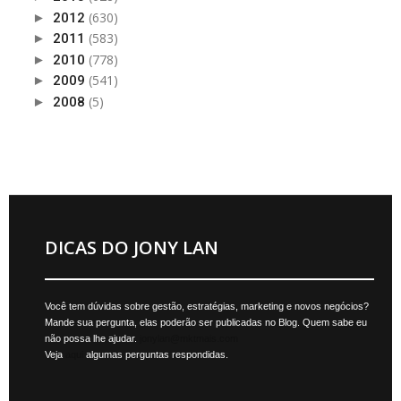
(630)
►
2012
(583)
►
2011
(778)
►
2010
(541)
►
2009
(5)
►
2008
DICAS DO JONY LAN
Você tem dúvidas sobre gestão, estratégias, marketing e novos negócios?
Mande sua pergunta, elas poderão ser publicadas no Blog. Quem sabe eu
não possa lhe ajudar.
jonylan@mktmais.com
Veja
aqui
algumas perguntas respondidas.