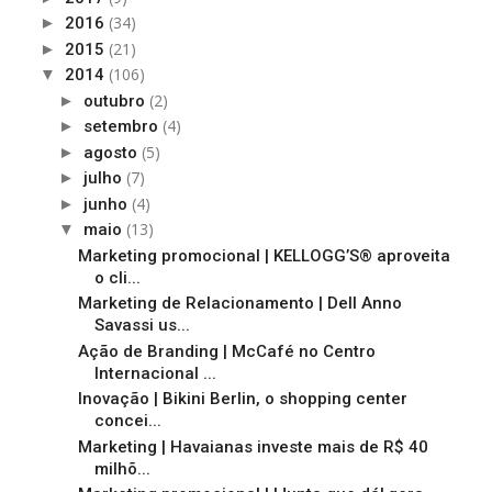
(34)
►
2016
(21)
►
2015
(106)
▼
2014
(2)
►
outubro
(4)
►
setembro
(5)
►
agosto
(7)
►
julho
(4)
►
junho
(13)
▼
maio
Marketing promocional | KELLOGG’S® aproveita
o cli...
Marketing de Relacionamento | Dell Anno
Savassi us...
Ação de Branding | McCafé no Centro
Internacional ...
Inovação | Bikini Berlin, o shopping center
concei...
Marketing | Havaianas investe mais de R$ 40
milhõ...