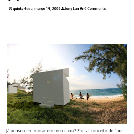
PUBLICAÇÕES
quinta-feira, março 19, 2009
Jony Lan
0 Comments
CONTATOS
Twitter
Facebook
Google Plus
Pinterest
Já pensou em morar em uma caixa? E o tal conceito de "out