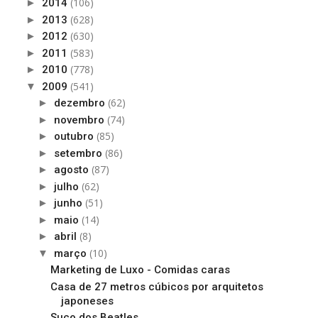
(106)
►
2014
(628)
►
2013
(630)
►
2012
(583)
►
2011
(778)
►
2010
(541)
▼
2009
(62)
►
dezembro
(74)
►
novembro
(85)
►
outubro
(86)
►
setembro
(87)
►
agosto
(62)
►
julho
(51)
►
junho
(14)
►
maio
(8)
►
abril
(10)
▼
março
Marketing de Luxo - Comidas caras
Casa de 27 metros cúbicos por arquitetos
japoneses
Suco dos Beatles