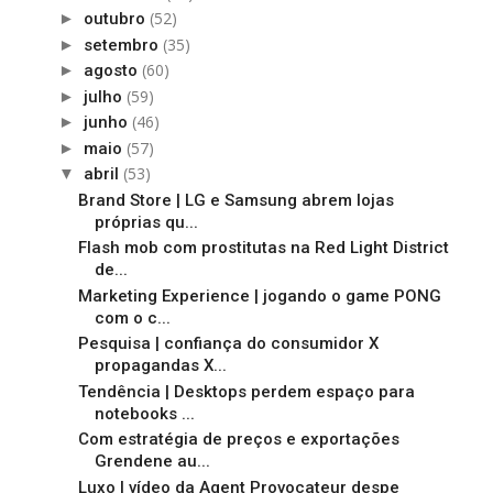
(52)
►
outubro
(35)
►
setembro
(60)
►
agosto
(59)
►
julho
(46)
►
junho
(57)
►
maio
(53)
▼
abril
Brand Store | LG e Samsung abrem lojas
próprias qu...
Flash mob com prostitutas na Red Light District
de...
Marketing Experience | jogando o game PONG
com o c...
Pesquisa | confiança do consumidor X
propagandas X...
Tendência | Desktops perdem espaço para
notebooks ...
Com estratégia de preços e exportações
Grendene au...
Luxo | vídeo da Agent Provocateur despe