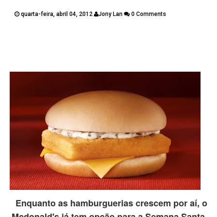
PUBLICAÇÕES
quarta-feira, abril 04, 2012
Jony Lan
0 Comments
CONTATOS
Twitter
Facebook
Google Plus
Pinterest
Enquanto as hamburguerias crescem por aí, o
Mcdonald's já tem opção para a Semana Santa.