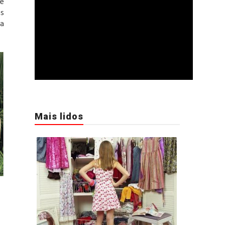
de
as
da
Mais lidos