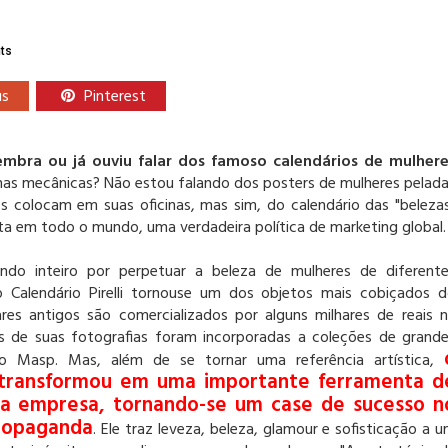
ts
us
Pinterest
mbra ou já ouviu falar dos famoso calendários de mulhere
inas mecânicas? Não estou falando dos posters de mulheres pelad
 colocam em suas oficinas, mas sim, do calendário das "beleza
apta em todo o mundo, uma verdadeira política de marketing global.
do inteiro por perpetuar a beleza de mulheres de diferent
 o Calendário Pirelli tornouse um dos objetos mais cobiçados 
res antigos são comercializados por alguns milhares de reais 
as de suas fotografias foram incorporadas a coleções de grand
 Masp. Mas, além de se tornar uma referência artística,
 transformou em uma importante ferramenta d
a empresa, tornando-se um case de sucesso n
ropaganda
. Ele traz leveza, beleza, glamour e sofisticação a 