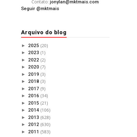
Contato:
jonylan@mktmais.com
Seguir @mktmais
Arquivo do blog
(20)
►
2025
(1)
►
2023
(2)
►
2022
(7)
►
2020
(3)
►
2019
(3)
►
2018
(9)
►
2017
(34)
►
2016
(21)
►
2015
(106)
►
2014
(628)
►
2013
(630)
►
2012
(583)
►
2011