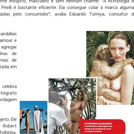
nte inóspito, masculino e sem nenhum charme. "A estratégia 
irelli é bastante eficiente. Ela consegue colar à marca algum
jadas pelo consumidor", avalia Eduardo Tomiya, consultor 
andálias
lamour e
 agregar
nhas de
 mais de
lizada em
 celebra
otógrafo
bordagem
eto. Ele
r Robert
olhinha,