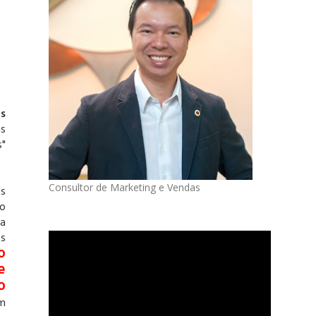
s
as
s"
Consultor de Marketing e Vendas
es
do
na
es
o
e
o
um