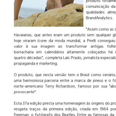
produto totalme
comunicação da P
qualidades alme
BrandAnalytics.
"Assim como as s
Havaianas, que antes eram um produto sem qualquer g
hoje viraram ícone da moda mundial, a Pirelli conseguiu
valor à sua imagem ao transformar antigas folhi
borracharia em calendários altamente cobiçados há
quatro décadas", completa Laís Prado, jornalista especia
propaganda e marketing.
O produto, que nesta versão tem o Brasil como cenário,
uma harmoniosa parceria entre a marca de pneus e o f
norte-americano Terry Richardson, famoso por sua "a
provocante".
Esta 37a edição presta uma homenagem às origens do proj
resgata traços da primeira edição, criada em 1964 po
Freeman, o fotógrafo dos Beatles. Entre as famosas da f