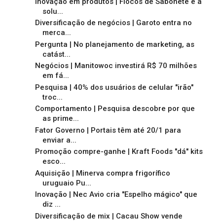
Inovação em produtos | Flocos de Sabonete é a
solu...
Diversificação de negócios | Garoto entra no
merca...
Pergunta | No planejamento de marketing, as
catást...
Negócios | Manitowoc investirá R$ 70 milhões
em fá...
Pesquisa | 40% dos usuários de celular "irão"
troc...
Comportamento | Pesquisa descobre por que
as prime...
Fator Governo | Portais têm até 20/1 para
enviar a...
Promoção compre-ganhe | Kraft Foods "dá" kits
esco...
Aquisição | Minerva compra frigorífico
uruguaio Pu...
Inovação | Nec Avio cria "Espelho mágico" que
diz ...
Diversificação de mix | Cacau Show vende