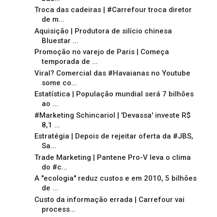
Troca das cadeiras | #Carrefour troca diretor
de m...
Aquisição | Produtora de silício chinesa
Bluestar ...
Promoção no varejo de Paris | Começa
temporada de ...
Viral? Comercial das #Havaianas no Youtube
some co...
Estatística | População mundial será 7 bilhões
ao ...
#Marketing Schincariol | 'Devassa' investe R$
8,1 ...
Estratégia | Depois de rejeitar oferta da #JBS,
Sa...
Trade Marketing | Pantene Pro-V leva o clima
do #c...
A "ecologia" reduz custos e em 2010, 5 bilhões
de ...
Custo da informação errada | Carrefour vai
process...