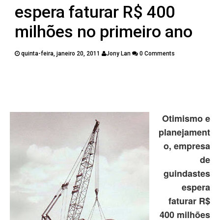
PUBLICAÇÕES
espera faturar R$ 400
CONTATOS
milhões no primeiro ano
quinta-feira, janeiro 20, 2011
Jony Lan
0 Comments
Twitter
Facebook
Google Plus
Pinterest
Otimismo e
planejament
o, empresa
de
guindastes
espera
faturar R$
400 milhões