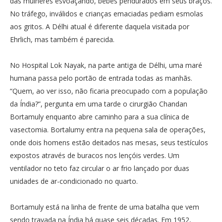
das mulheres esvoaçando, bebês pendurados em seus braços.
No tráfego, inválidos e crianças emaciadas pediam esmolas
aos gritos. A Délhi atual é diferente daquela visitada por
Ehrlich, mas também é parecida.
No Hospital Lok Nayak, na parte antiga de Délhi, uma maré
humana passa pelo portão de entrada todas as manhãs.
“Quem, ao ver isso, não ficaria preocupado com a população
da Índia?”, pergunta em uma tarde o cirurgião Chandan
Bortamuly enquanto abre caminho para a sua clínica de
vasectomia. Bortalumy entra na pequena sala de operações,
onde dois homens estão deitados nas mesas, seus testículos
expostos através de buracos nos lençóis verdes. Um
ventilador no teto faz circular o ar frio lançado por duas
unidades de ar-condicionado no quarto.
Bortamuly está na linha de frente de uma batalha que vem
sendo travada na Índia há quase seis décadas. Em 1952,