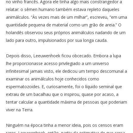
no vinho francês. Agora ele tinha algo mais constrangedor a
relatar: o sêmen humano também estava repleto daqueles
animálculos. “Às vezes mais de um milhar”, escreveu, “em uma
quantidade pequena de material como um grão de areia.” O
holandês observou seus próprios animálculos nadando de um
lado para outro, impulsionados por sua longa cauda.
Depois disso, Leeuwenhoek ficou obcecado. Embora a lupa
lhe proporcionasse acesso privilegiado a um universo
infinitesimal jamais visto, ele dedicou um tempo descomunal a
examinar os animálculos hoje conhecidos como
espermatozoides. E, curiosamente, foi o líquido seminal que
extraiu de um bacalhau que o inspirou, quase por acaso, a
tentar calcular a quantidade máxima de pessoas que poderiam
viver na Terra.
Ninguém na época tinha a menor ideia, pois os censos eram
raros. Leeuwenhoek, então, partiu da estimativa de que cerca