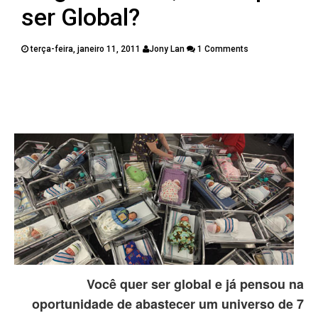
PUBLICAÇÕES
ser Global?
CONTATOS
terça-feira, janeiro 11, 2011
Jony Lan
1 Comments
Twitter
Facebook
Google Plus
Pinterest
Você quer ser global e já pensou na
oportunidade de abastecer um universo de 7