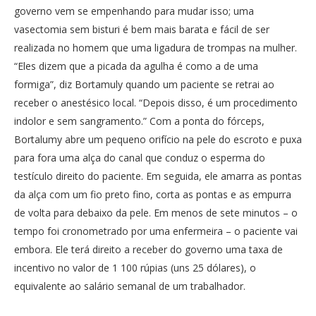
governo vem se empenhando para mudar isso; uma
vasectomia sem bisturi é bem mais barata e fácil de ser
realizada no homem que uma ligadura de trompas na mulher.
“Eles dizem que a picada da agulha é como a de uma
formiga”, diz Bortamuly quando um paciente se retrai ao
receber o anestésico local. “Depois disso, é um procedimento
indolor e sem sangramento.” Com a ponta do fórceps,
Bortalumy abre um pequeno orifício na pele do escroto e puxa
para fora uma alça do canal que conduz o esperma do
testículo direito do paciente. Em seguida, ele amarra as pontas
da alça com um fio preto fino, corta as pontas e as empurra
de volta para debaixo da pele. Em menos de sete minutos – o
tempo foi cronometrado por uma enfermeira – o paciente vai
embora. Ele terá direito a receber do governo uma taxa de
incentivo no valor de 1 100 rúpias (uns 25 dólares), o
equivalente ao salário semanal de um trabalhador.