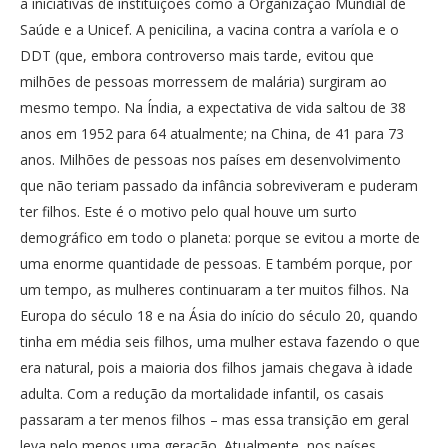
a iniciativas de instituições como a Organização Mundial de
Saúde e a Unicef. A penicilina, a vacina contra a varíola e o
DDT (que, embora controverso mais tarde, evitou que
milhões de pessoas morressem de malária) surgiram ao
mesmo tempo. Na Índia, a expectativa de vida saltou de 38
anos em 1952 para 64 atualmente; na China, de 41 para 73
anos. Milhões de pessoas nos países em desenvolvimento
que não teriam passado da infância sobreviveram e puderam
ter filhos. Este é o motivo pelo qual houve um surto
demográfico em todo o planeta: porque se evitou a morte de
uma enorme quantidade de pessoas. E também porque, por
um tempo, as mulheres continuaram a ter muitos filhos. Na
Europa do século 18 e na Ásia do início do século 20, quando
tinha em média seis filhos, uma mulher estava fazendo o que
era natural, pois a maioria dos filhos jamais chegava à idade
adulta. Com a redução da mortalidade infantil, os casais
passaram a ter menos filhos – mas essa transição em geral
leva pelo menos uma geração. Atualmente, nos países