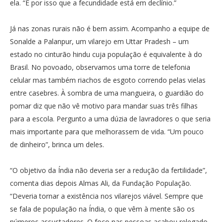
ela. “É por isso que a fecundidade está em declínio.”
Já nas zonas rurais não é bem assim. Acompanho a equipe de
Sonalde a Palanpur, um vilarejo em Uttar Pradesh – um
estado no cinturão hindu cuja população é equivalente à do
Brasil. No povoado, observamos uma torre de telefonia
celular mas também riachos de esgoto correndo pelas vielas
entre casebres. À sombra de uma mangueira, o guardião do
pomar diz que não vê motivo para mandar suas três filhas
para a escola. Pergunto a uma dúzia de lavradores o que seria
mais importante para que melhorassem de vida. “Um pouco
de dinheiro”, brinca um deles.
“O objetivo da Índia não deveria ser a redução da fertilidade”,
comenta dias depois Almas Ali, da Fundação População.
“Deveria tornar a existência nos vilarejos viável. Sempre que
se fala de população na Índia, o que vêm à mente são os
números assustadores. O foco nas pessoas acabou relegado