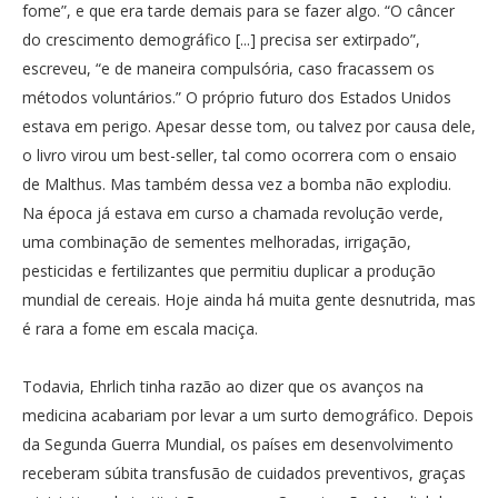
fome”, e que era tarde demais para se fazer algo. “O câncer
do crescimento demográfico [...] precisa ser extirpado”,
escreveu, “e de maneira compulsória, caso fracassem os
métodos voluntários.” O próprio futuro dos Estados Unidos
estava em perigo. Apesar desse tom, ou talvez por causa dele,
o livro virou um best-seller, tal como ocorrera com o ensaio
de Malthus. Mas também dessa vez a bomba não explodiu.
Na época já estava em curso a chamada revolução verde,
uma combinação de sementes melhoradas, irrigação,
pesticidas e fertilizantes que permitiu duplicar a produção
mundial de cereais. Hoje ainda há muita gente desnutrida, mas
é rara a fome em escala maciça.
Todavia, Ehrlich tinha razão ao dizer que os avanços na
medicina acabariam por levar a um surto demográfico. Depois
da Segunda Guerra Mundial, os países em desenvolvimento
receberam súbita transfusão de cuidados preventivos, graças