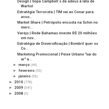
Design | Sopa Campbell´s dá adeus à lata de
Warhol
Estratégia Terrorista | TIM vai ao Conar para
acus...
Market Share | Petrópolis encosta na Schin no
merc...
Varejo | Rede Bahamas investe R$ 20 milhões
em nov...
Estratégia de Disversificação | Bombril quer os
Co...
Marketing Promocional | Peixe Urbano "sai do
ar" a...
(44)
►
março
(50)
►
fevereiro
(56)
►
janeiro
(778)
►
2010
(541)
►
2009
(5)
►
2008