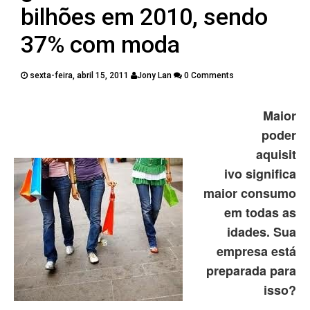
PUBLICAÇÕES
bilhões em 2010, sendo
CONTATOS
37% com moda
sexta-feira, abril 15, 2011
Jony Lan
0 Comments
Twitter
Facebook
Google Plus
Maior
poder
Pinterest
aquisit
ivo significa
maior consumo
em todas as
idades. Sua
empresa está
preparada para
isso?