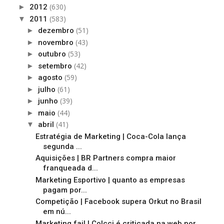
(630)
►
2012
(583)
▼
2011
(51)
►
dezembro
(43)
►
novembro
(53)
►
outubro
(42)
►
setembro
(59)
►
agosto
(61)
►
julho
(39)
►
junho
(44)
►
maio
(41)
▼
abril
Estratégia de Marketing | Coca-Cola lança
segunda ...
Aquisições | BR Partners compra maior
franqueada d...
Marketing Esportivo | quanto as empresas
pagam por...
Competição | Facebook supera Orkut no Brasil
em nú...
Marketing fail | Colcci é criticada na web por