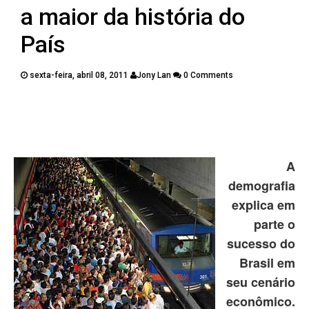
PUBLICAÇÕES
a maior da história do
CONTATOS
País
sexta-feira, abril 08, 2011
Jony Lan
0 Comments
Twitter
Facebook
Google Plus
Pinterest
A
demografia
explica em
parte o
sucesso do
Brasil em
seu cenário
econômico.