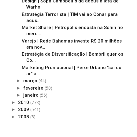
Design | Sopa Campbell´s dá adeus à lata de
Warhol
Estratégia Terrorista | TIM vai ao Conar para
acus...
Market Share | Petrópolis encosta na Schin no
merc...
Varejo | Rede Bahamas investe R$ 20 milhões
em nov...
Estratégia de Disversificação | Bombril quer os
Co...
Marketing Promocional | Peixe Urbano "sai do
ar" a...
(44)
►
março
(50)
►
fevereiro
(56)
►
janeiro
(778)
►
2010
(541)
►
2009
(5)
►
2008