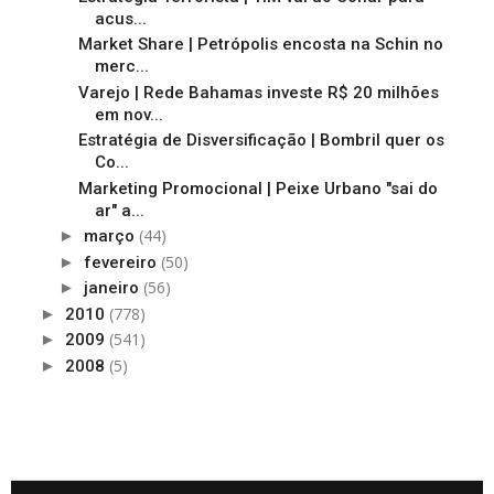
acus...
Market Share | Petrópolis encosta na Schin no
merc...
Varejo | Rede Bahamas investe R$ 20 milhões
em nov...
Estratégia de Disversificação | Bombril quer os
Co...
Marketing Promocional | Peixe Urbano "sai do
ar" a...
(44)
►
março
(50)
►
fevereiro
(56)
►
janeiro
(778)
►
2010
(541)
►
2009
(5)
►
2008