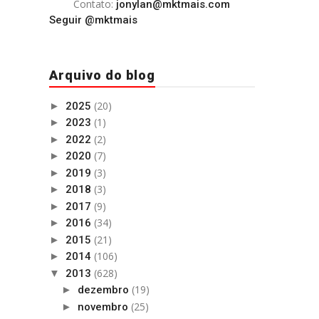
Contato:
jonylan@mktmais.com
Seguir @mktmais
Arquivo do blog
(20)
►
2025
(1)
►
2023
(2)
►
2022
(7)
►
2020
(3)
►
2019
(3)
►
2018
(9)
►
2017
(34)
►
2016
(21)
►
2015
(106)
►
2014
(628)
▼
2013
(19)
►
dezembro
(25)
►
novembro