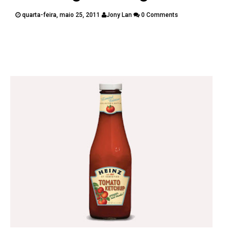
PUBLICAÇÕES
quarta-feira, maio 25, 2011
Jony Lan
0 Comments
CONTATOS
Twitter
Facebook
Google Plus
Pinterest