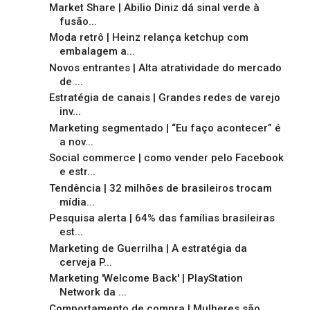
Market Share | Abilio Diniz dá sinal verde à
fusão...
Moda retrô | Heinz relança ketchup com
embalagem a...
Novos entrantes | Alta atratividade do mercado
de ...
Estratégia de canais | Grandes redes de varejo
inv...
Marketing segmentado | “Eu faço acontecer” é
a nov...
Social commerce | como vender pelo Facebook
e estr...
Tendência | 32 milhões de brasileiros trocam
mídia...
Pesquisa alerta | 64% das famílias brasileiras
est...
Marketing de Guerrilha | A estratégia da
cerveja P...
Marketing 'Welcome Back' | PlayStation
Network da ...
Comportamento de compra | Mulheres são