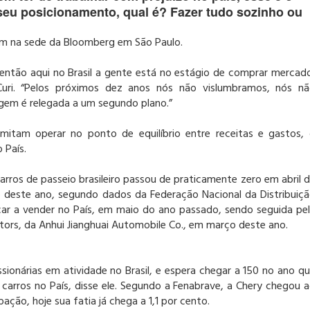
seu posicionamento, qual é? Fazer tudo sozinho ou
tem na sede da Bloomberg em São Paulo.
 então aqui no Brasil a gente está no estágio de comprar mercad
 Curi. “Pelos próximos dez anos nós não vislumbramos, nós n
gem é relegada a um segundo plano.”
mitam operar no ponto de equilíbrio entre receitas e gastos,
 País.
ros de passeio brasileiro passou de praticamente zero em abril 
o deste ano, segundo dados da Federação Nacional da Distribuiç
çar a vender no País, em maio do ano passado, sendo seguida pe
rs, da Anhui Jianghuai Automobile Co., em março deste ano.
ionárias em atividade no Brasil, e espera chegar a 150 no ano q
carros no País, disse ele. Segundo a Fenabrave, a Chery chegou 
ção, hoje sua fatia já chega a 1,1 por cento.