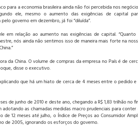
co para a economia brasileira ainda não foi percebida nos negóci
gundo ele, mesmo o aumento das exigências de capital par
elo governo em dezembro, já foi “diluída”.
e ele em relação ao aumento nas exigências de capital. “Quanto
mestre, nós ainda não sentimos isso de maneira mais forte na nos
hina.”
 fora da China. O volume de compras da empresa no País é de cer
que, disse o executivo.
explicando que há um hiato de cerca de 4 meses entre o pedido e
eses de junho de 2010 e deste ano, chegando a R$ 1,83 trilhão no f
em adotando as chamadas medidas macro prudenciais para conter
ado de 12 meses até julho, o Índice de Preços ao Consumidor Amp
unho de 2005, ignorando os esforços do governo.