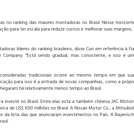
as no ranking das maiores montadoras no Brasil. Nesse horizont
ção para ter escala para reduzir custos e melhorar suas margens,
doras líderes do ranking brasileiro, disse Curi em referência à Fi
Company. “Está sendo gradual, mas consistente, e isso é u
consideradas tradicionais ocorre ao mesmo tempo em que su
icação para isso é a entrada de novas companhias, como a própr
chegaram há relativamente menos tempo ao Brasil.
 investir no Brasil. Entre elas está a também chinesa JAC Motor
ica de US$ 600 milhões no Brasil. A Nissan Motor Co., a Mitsubis
da lista das que anunciaram investimentos no País. A Bayerisc
asil.