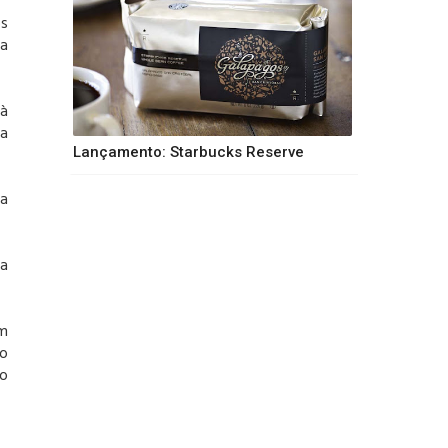
os
a
 à
sa
Lançamento: Starbucks Reserve
ca
 a
im
 o
lo