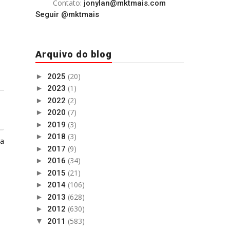
Contato:
jonylan@mktmais.com
Seguir @mktmais
Arquivo do blog
(20)
►
2025
(1)
►
2023
(2)
►
2022
(7)
►
2020
(3)
►
2019
(3)
►
2018
ga
(9)
►
2017
(34)
►
2016
(21)
►
2015
(106)
►
2014
(628)
►
2013
(630)
►
2012
(583)
▼
2011