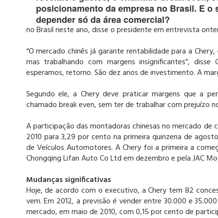
posicionamento da empresa no Brasil. E o 
depender só da área comercial?
no Brasil neste ano, disse o presidente em entrevista on
“O mercado chinês já garante rentabilidade para a Chery,
mas trabalhando com margens insignificantes”, disse
esperamos, retorno. São dez anos de investimento. A mar
Segundo ele, a Chery deve praticar margens que a per
chamado break even, sem ter de trabalhar com prejuízo no
A participação das montadoras chinesas no mercado de car
2010 para 3,29 por cento na primeira quinzena de agost
de Veículos Automotores. A Chery foi a primeira a come
Chongqing Lifan Auto Co Ltd em dezembro e pela JAC Moto
Mudanças significativas
Hoje, de acordo com o executivo, a Chery tem 82 concess
vem. Em 2012, a previsão é vender entre 30.000 e 35.000 
mercado, em maio de 2010, com 0,15 por cento de participa