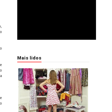
o,
ão
 o
Mais lidos
de
ão
la
ue
ao