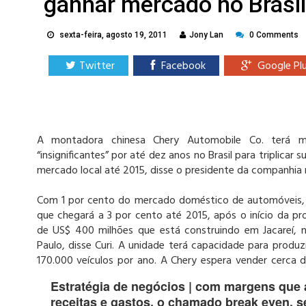
ganhar mercado no Brasil
sexta-feira, agosto 19, 2011
Jony Lan
0 Comments
Twitter
Facebook
Google Pl
A montadora chinesa Chery Automobile Co. terá m
“insignificantes” por até dez anos no Brasil para triplicar 
mercado local até 2015, disse o presidente da companhia no
Com 1 por cento do mercado doméstico de automóveis, 
que chegará a 3 por cento até 2015, após o início da pr
de US$ 400 milhões que está construindo em Jacareí, n
Paulo, disse Curi. A unidade terá capacidade para produz
170.000 veículos por ano. A Chery espera vender cerca d
Estratégia de negócios | com margens que a
receitas e gastos, o chamado break even, se