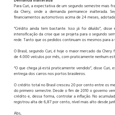
Demanda inalterada
Para Curi, a expectativa de um segundo semestre mais fra
da Chery, onde a demanda permanece inalterada. Se
financiamentos automotivos acima de 24 meses, adotada p
“Crédito ainda tem bastante. Isso já foi diluído”, diss
intensificação da crise que se projeta para o segundo se
rede. Tanto que os pedidos continuam os mesmos para a C
O Brasil, segundo Curi, é hoje o maior mercado da Chery
de 4.000 veículos por mês, com praticamente nenhum esto
“O que chega já está praticamente vendido”, disse Curi, 
entrega dos carros nos portos brasileiros.
O crédito total no Brasil cresceu 20 por cento entre os m
do primeiro semestre. Desde o fim de 2010 o governo v
crédito e, dessa forma, controlar a inflação. No acumul
registrou alta de 6,87 por cento, nível mais alto desde j
Abs,