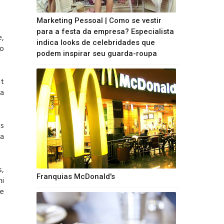
Marketing Pessoal | Como se vestir
para a festa da empresa? Especialista
e,
indica looks de celebridades que
 o
podem inspirar seu guarda-roupa
at
ma
as
ia
s,
Franquias McDonald's
hi
he