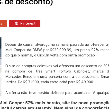
% de desconto)
us
Pinterest
Depois de causar alvoroço na semana passada ao oferecer 
Mini Cooper da BMW por R$29.999,99, um preço 57% meno
do que o normal, o ClickOn volta com outra promoção.
O site de compras coletivas vai ofereceu um desconto de 3
na compra de três Smart Fortwo Cabriolet, marca d
Mercedes-Benz, em uma parceria com a concessionária Sma
Jardins. De R$ 71.900, cada carro cairá para R$ 49.900.
A oferta não teve horário definido para acontecer. A qualqu
Mini Cooper 57% mais barato, site faz nova promoçã
inclui carros em seu mix. Nem sinal da concorrência