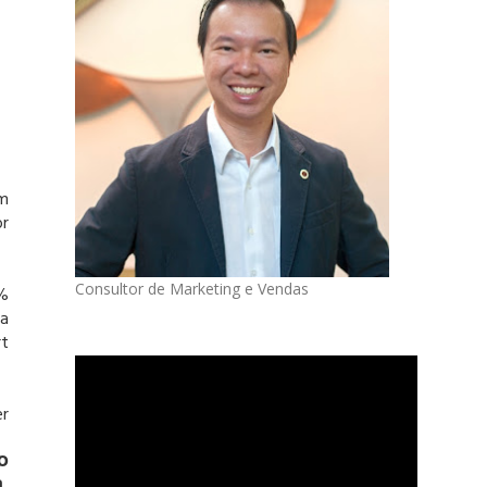
um
r
Consultor de Marketing e Vendas
0%
a
rt
er
o
.