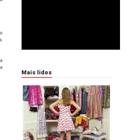
 o
a.
ia
ra
Mais lidos