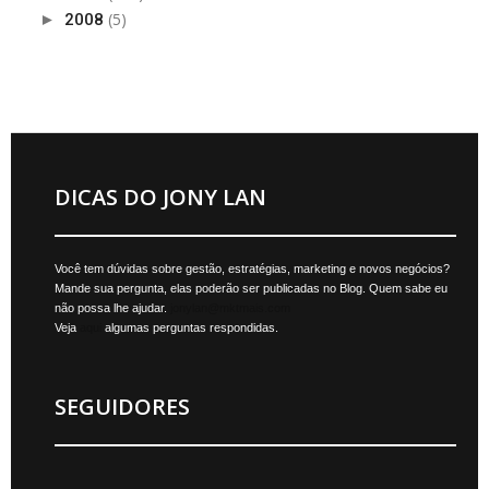
(5)
►
2008
DICAS DO JONY LAN
Você tem dúvidas sobre gestão, estratégias, marketing e novos negócios?
Mande sua pergunta, elas poderão ser publicadas no Blog. Quem sabe eu
não possa lhe ajudar.
jonylan@mktmais.com
Veja
aqui
algumas perguntas respondidas.
SEGUIDORES