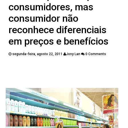
PUBLICAÇÕES
consumidores, mas
CONTATOS
consumidor não
reconhece diferenciais
em preços e benefícios
segunda-feira, agosto 22, 2011
Jony Lan
0 Comments
Twitter
Facebook
Google Plus
Pinterest