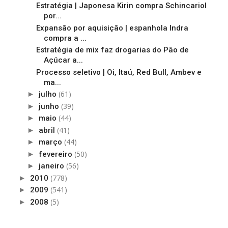
Estratégia | Japonesa Kirin compra Schincariol
por...
Expansão por aquisição | espanhola Indra
compra a ...
Estratégia de mix faz drogarias do Pão de
Açúcar a...
Processo seletivo | Oi, Itaú, Red Bull, Ambev e
ma...
(61)
►
julho
(39)
►
junho
(44)
►
maio
(41)
►
abril
(44)
►
março
(50)
►
fevereiro
(56)
►
janeiro
(778)
►
2010
(541)
►
2009
(5)
►
2008