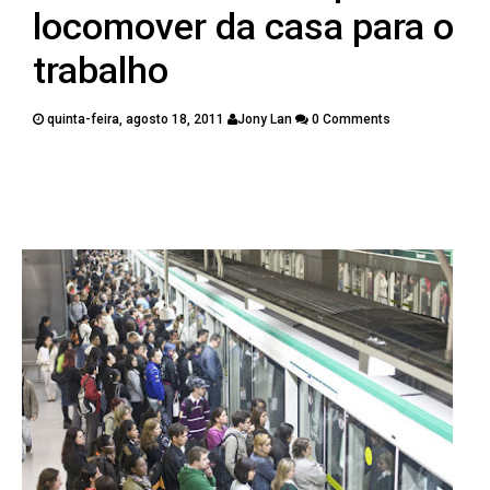
PUBLICAÇÕES
locomover da casa para o
CONTATOS
trabalho
quinta-feira, agosto 18, 2011
Jony Lan
0 Comments
Twitter
Facebook
Google Plus
Pinterest