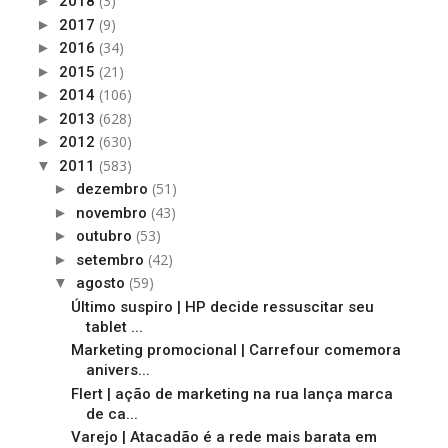
(3)
►
2018
(9)
►
2017
(34)
►
2016
(21)
►
2015
(106)
►
2014
(628)
►
2013
(630)
►
2012
(583)
▼
2011
(51)
►
dezembro
(43)
►
novembro
(53)
►
outubro
(42)
►
setembro
(59)
▼
agosto
Último suspiro | HP decide ressuscitar seu
tablet ...
Marketing promocional | Carrefour comemora
anivers...
Flert | ação de marketing na rua lança marca
de ca...
Varejo | Atacadão é a rede mais barata em