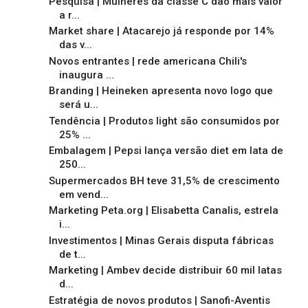
Pesquisa | Mulheres da classe C dão mais valor
a r...
Market share | Atacarejo já responde por 14%
das v...
Novos entrantes | rede americana Chili's
inaugura ...
Branding | Heineken apresenta novo logo que
será u...
Tendência | Produtos light são consumidos por
25% ...
Embalagem | Pepsi lança versão diet em lata de
250...
Supermercados BH teve 31,5% de crescimento
em vend...
Marketing Peta.org | Elisabetta Canalis, estrela
i...
Investimentos | Minas Gerais disputa fábricas
de t...
Marketing | Ambev decide distribuir 60 mil latas
d...
Estratégia de novos produtos | Sanofi-Aventis