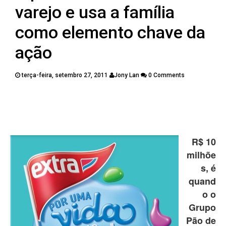
PUBLICAÇÕES
varejo e usa a família
CONTATOS
como elemento chave da
ação
terça-feira, setembro 27, 2011
Jony Lan
0 Comments
Twitter
Facebook
Google Plus
Pinterest
R$ 10
milhõe
s, é
quand
o o
Grupo
Pão de