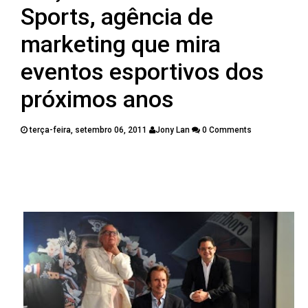
PUBLICAÇÕES
Sports, agência de
CONTATOS
marketing que mira
eventos esportivos dos
próximos anos
terça-feira, setembro 06, 2011
Jony Lan
0 Comments
Twitter
Facebook
Google Plus
Pinterest