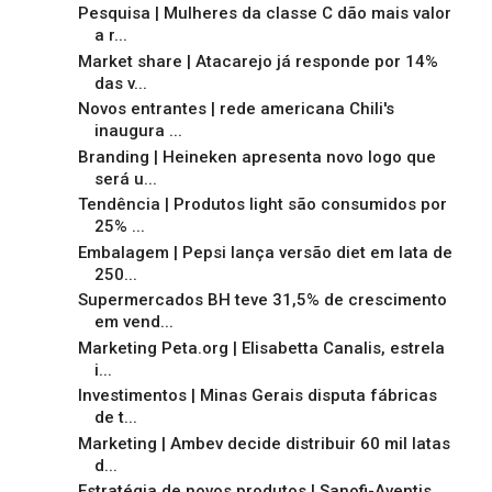
Pesquisa | Mulheres da classe C dão mais valor
a r...
Market share | Atacarejo já responde por 14%
das v...
Novos entrantes | rede americana Chili's
inaugura ...
Branding | Heineken apresenta novo logo que
será u...
Tendência | Produtos light são consumidos por
25% ...
Embalagem | Pepsi lança versão diet em lata de
250...
Supermercados BH teve 31,5% de crescimento
em vend...
Marketing Peta.org | Elisabetta Canalis, estrela
i...
Investimentos | Minas Gerais disputa fábricas
de t...
Marketing | Ambev decide distribuir 60 mil latas
d...
Estratégia de novos produtos | Sanofi-Aventis