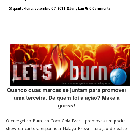
PUBLICAÇÕES
quarta-feira, setembro 07, 2011
Jony Lan
0 Comments
CONTATOS
Twitter
Facebook
Google Plus
Pinterest
Quando duas marcas se juntam para promover
uma terceira. De quem foi a ação? Make a
guess!
O energético Burn, da Coca-Cola Brasil, promoveu um pocket
show da cantora espanhola Nalaya Brown, atração do palco