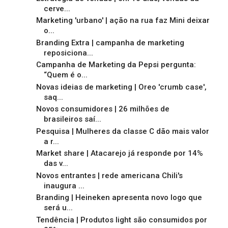
cerve...
Marketing 'urbano' | ação na rua faz Mini deixar
o...
Branding Extra | campanha de marketing
reposiciona...
Campanha de Marketing da Pepsi pergunta:
“Quem é o...
Novas ideias de marketing | Oreo 'crumb case',
saq...
Novos consumidores | 26 milhões de
brasileiros saí...
Pesquisa | Mulheres da classe C dão mais valor
a r...
Market share | Atacarejo já responde por 14%
das v...
Novos entrantes | rede americana Chili's
inaugura ...
Branding | Heineken apresenta novo logo que
será u...
Tendência | Produtos light são consumidos por