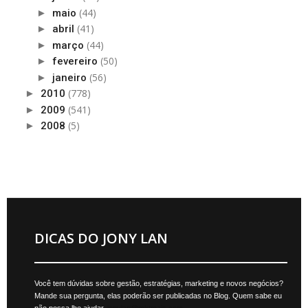
(44)
►
maio
(41)
►
abril
(44)
►
março
(50)
►
fevereiro
(56)
►
janeiro
(778)
►
2010
(541)
►
2009
(5)
►
2008
DICAS DO JONY LAN
Você tem dúvidas sobre gestão, estratégias, marketing e novos negócios?
Mande sua pergunta, elas poderão ser publicadas no Blog. Quem sabe eu
não possa lhe ajudar.
jonylan@mktmais.com