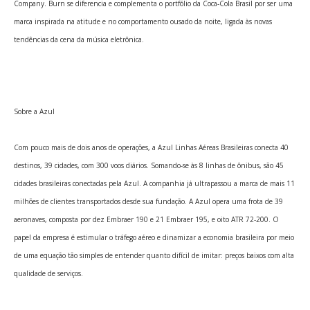
Company. Burn se diferencia e complementa o portfólio da Coca-Cola Brasil por ser uma
marca inspirada na atitude e no comportamento ousado da noite, ligada às novas
tendências da cena da música eletrônica.
Sobre a Azul
Com pouco mais de dois anos de operações, a Azul Linhas Aéreas Brasileiras conecta 40
destinos, 39 cidades, com 300 voos diários. Somando-se às 8 linhas de ônibus, são 45
cidades brasileiras conectadas pela Azul. A companhia já ultrapassou a marca de mais 11
milhões de clientes transportados desde sua fundação. A Azul opera uma frota de 39
aeronaves, composta por dez Embraer 190 e 21 Embraer 195, e oito ATR 72-200. O
papel da empresa é estimular o tráfego aéreo e dinamizar a economia brasileira por meio
de uma equação tão simples de entender quanto difícil de imitar: preços baixos com alta
qualidade de serviços.