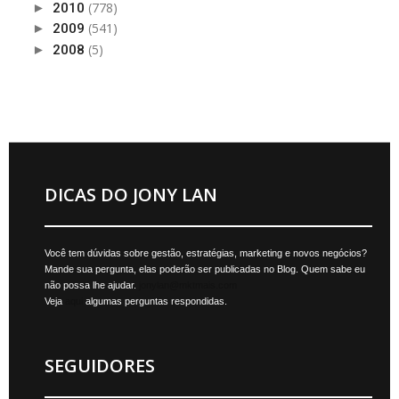
(778)
►
2010
(541)
►
2009
(5)
►
2008
DICAS DO JONY LAN
Você tem dúvidas sobre gestão, estratégias, marketing e novos negócios?
Mande sua pergunta, elas poderão ser publicadas no Blog. Quem sabe eu
não possa lhe ajudar.
jonylan@mktmais.com
Veja
aqui
algumas perguntas respondidas.
SEGUIDORES