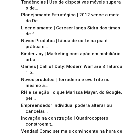
Tendências | Uso de dispostivos móveis supera
o de...
Planejamento Estratégico | 2012 vence a meta
da De...
Licenciamento | Cereser lança Sidra dos times
de f...
Novos Produtos | tábua de corte na pia é
prática e...
Kinder Joy | Marketing com ação em mobiliário
urba...
Games | Call of Duty: Modern Warfare 3 faturou
1 b...
Novos produtos | Torradeira e ovo frito no
mesmo a...
RH e seleção | o que Marissa Mayer, do Google,
per...
Empreendedor Individual poderá alterar ou
cancelar...
Inovação na construção | Quadrocopters
constroem t...
Vendas! Como ser mais convincente na hora de