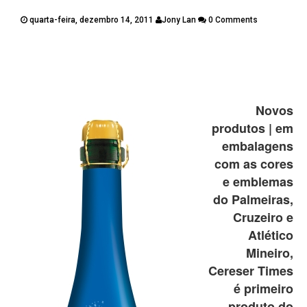
PUBLICAÇÕES
quarta-feira, dezembro 14, 2011
Jony Lan
0 Comments
CONTATOS
Twitter
Facebook
Google Plus
Pinterest
Novos
produtos | em
embalagens
com as cores
e emblemas
do Palmeiras,
Cruzeiro e
Atlético
Mineiro,
Cereser Times
é primeiro
produto do