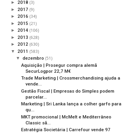
(3)
►
2018
(9)
►
2017
(34)
►
2016
(21)
►
2015
(106)
►
2014
(628)
►
2013
(630)
►
2012
(583)
▼
2011
(51)
▼
dezembro
Aquisição | Prosegur compra alemã
SecurLogpor 22,7 M€
Trade Marketing | Crossmerchandising ajuda a
vende...
Gestão Fiscal | Empresas do Simples podem
parcelar...
Marketing | Sri Lanka lança a colher garfo para
qu...
MKT promocional | McMelt e Mediterrâneo
Classic sã...
Estratégia Societária | Carrefour vende 97