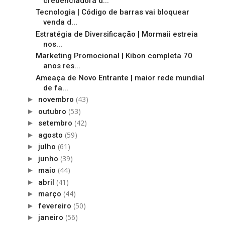
credenciadora d...
Tecnologia | Código de barras vai bloquear
venda d...
Estratégia de Diversificação | Mormaii estreia
nos...
Marketing Promocional | Kibon completa 70
anos res...
Ameaça de Novo Entrante | maior rede mundial
de fa...
(43)
►
novembro
(53)
►
outubro
(42)
►
setembro
(59)
►
agosto
(61)
►
julho
(39)
►
junho
(44)
►
maio
(41)
►
abril
(44)
►
março
(50)
►
fevereiro
(56)
►
janeiro