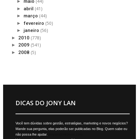
(44)
►
maio
(41)
►
abril
(44)
►
março
(50)
►
fevereiro
(56)
►
janeiro
(778)
►
2010
(541)
►
2009
(5)
►
2008
DICAS DO JONY LAN
Você tem dúvidas sobre gestão, estratégias, marketing e novos negócios?
Mande sua pergunta, elas poderão ser publicadas no Blog. Quem sabe eu
não possa lhe ajudar.
jonylan@mktmais.com