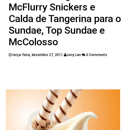
PUBLICAÇÕES
McFlurry Snickers e
CONTATOS
Calda de Tangerina para o
Sundae, Top Sundae e
McColosso
terça-feira, dezembro 27, 2011
Jony Lan
0 Comments
Twitter
Facebook
Google Plus
Pinterest