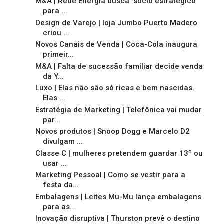
M&A | Rede Energia busca "sócio estratégico"
para ...
Design de Varejo | loja Jumbo Puerto Madero
criou ...
Novos Canais de Venda | Coca-Cola inaugura
primeir...
M&A | Falta de sucessão familiar decide venda
da Y...
Luxo | Elas não são só ricas e bem nascidas.
Elas ...
Estratégia de Marketing | Telefônica vai mudar
par...
Novos produtos | Snoop Dogg e Marcelo D2
divulgam ...
Classe C | mulheres pretendem guardar 13º ou
usar ...
Marketing Pessoal | Como se vestir para a
festa da...
Embalagens | Leites Mu-Mu lança embalagens
para as...
Inovação disruptiva | Thurston prevê o destino