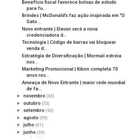
Benefício fiscal favorece bolsas de estudo
para fu...
Brindes | McDonald's faz ação inspirada em "O
Gato...
Novo entrante | Elavon será a nova
credenciadora d...
Tecnologia | Código de barras vai bloquear
venda d...
Estratégia de Diversificação | Mormaii estreia
nos...
Marketing Promocional | Kibon completa 70
anos res...
Ameaça de Novo Entrante | maior rede mundial
de fa...
(43)
►
novembro
(53)
►
outubro
(42)
►
setembro
(59)
►
agosto
(61)
►
julho
(39)
►
junho