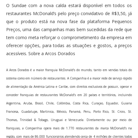
O Sundae com a nova calda estará disponível em todos os
restaurantes McDonald’s pelo preço convidativo de R$3,50, já
que o produto está na nova fase da plataforma Pequenos
Preços, uma das campanhas mais bem sucedidas da rede que
tem como meta reforçar o comprometimento da empresa em
oferecer opções, para todas as situações e gostos, a preços
acessíveis. Sobre a Arcos Dorados
A Arcos Dorados é a maior franquia McDonald’s do mundo, tanto em vendas totais do
sistema como em número de restaurantes. A Companhia é a maior rede de serviço rápido
de alimentação da América Latina e Caribe, com direitos exclusivos de possuir, operar e
conceder franquias de restaurantes McDonald’s em 20 países e territórios, incluindo
Argentina, Aruba, Brasil, Chile, Colômbia, Costa Rica, Curaçao, Equador, Guiana
Francesa, Guadalupe, Martinica, México, Panamá, Peru, Porto Rico, St. Croix, St.
Thomas, Trinidad & Tobago, Uruguai e Venezuela. Diretamente ou por meio de
franquias, a Companhia opera mais de 1.770 restaurantes da marca McDonald’s na
região, com mais de 86.000 funcionários atendendo cerca de 4 milhões de clientes todos