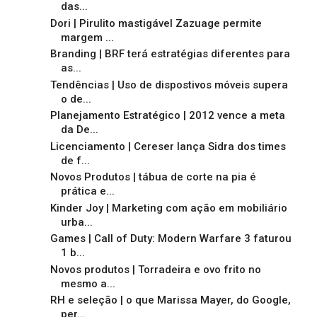
das...
Dori | Pirulito mastigável Zazuage permite
margem ...
Branding | BRF terá estratégias diferentes para
as...
Tendências | Uso de dispostivos móveis supera
o de...
Planejamento Estratégico | 2012 vence a meta
da De...
Licenciamento | Cereser lança Sidra dos times
de f...
Novos Produtos | tábua de corte na pia é
prática e...
Kinder Joy | Marketing com ação em mobiliário
urba...
Games | Call of Duty: Modern Warfare 3 faturou
1 b...
Novos produtos | Torradeira e ovo frito no
mesmo a...
RH e seleção | o que Marissa Mayer, do Google,
per...