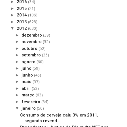
(34)
►
2016
(21)
►
2015
(106)
►
2014
(628)
►
2013
(630)
▼
2012
(39)
►
dezembro
(52)
►
novembro
(52)
►
outubro
(35)
►
setembro
(60)
►
agosto
(59)
►
julho
(46)
►
junho
(57)
►
maio
(53)
►
abril
(63)
►
março
(64)
►
fevereiro
(50)
▼
janeiro
Consumo de cerveja caiu 3% em 2011,
segundo revend...