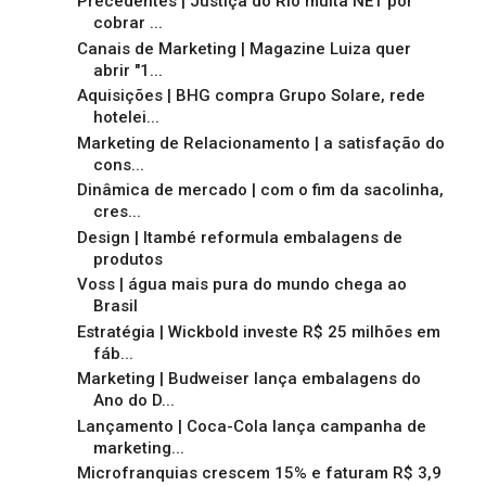
Precedentes | Justiça do Rio multa NET por
cobrar ...
Canais de Marketing | Magazine Luiza quer
abrir "1...
Aquisições | BHG compra Grupo Solare, rede
hotelei...
Marketing de Relacionamento | a satisfação do
cons...
Dinâmica de mercado | com o fim da sacolinha,
cres...
Design | Itambé reformula embalagens de
produtos
Voss | água mais pura do mundo chega ao
Brasil
Estratégia | Wickbold investe R$ 25 milhões em
fáb...
Marketing | Budweiser lança embalagens do
Ano do D...
Lançamento | Coca-Cola lança campanha de
marketing...
Microfranquias crescem 15% e faturam R$ 3,9