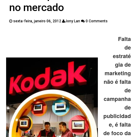
PUBLICAÇÕES
no mercado
CONTATOS
sexta-feira, janeiro 06, 2012
Jony Lan
0 Comments
Twitter
Facebook
Google Plus
Falta
de
Pinterest
estraté
gia de
marketing
não é falta
de
campanha
de
publicidad
e, é falta
de foco da