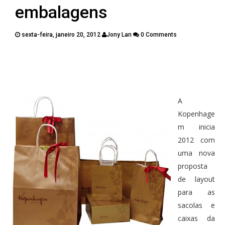
PUBLICAÇÕES
embalagens
CONTATOS
sexta-feira, janeiro 20, 2012
Jony Lan
0 Comments
Twitter
Facebook
Google Plus
Pinterest
A
Kopenhage
m inicia
2012 com
uma nova
proposta
de layout
para as
sacolas e
caixas da