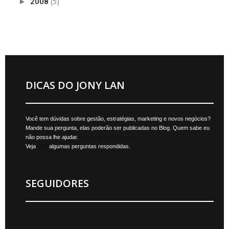
(5)
►
2008
DICAS DO JONY LAN
Você tem dúvidas sobre gestão, estratégias, marketing e novos negócios?
Mande sua pergunta, elas poderão ser publicadas no Blog. Quem sabe eu
não possa lhe ajudar.
jonylan@mktmais.com
Veja
aqui
algumas perguntas respondidas.
SEGUIDORES