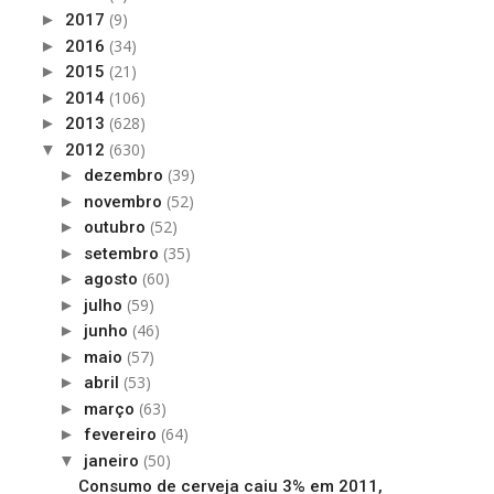
(9)
►
2017
(34)
►
2016
(21)
►
2015
(106)
►
2014
(628)
►
2013
(630)
▼
2012
(39)
►
dezembro
(52)
►
novembro
(52)
►
outubro
(35)
►
setembro
(60)
►
agosto
(59)
►
julho
(46)
►
junho
(57)
►
maio
(53)
►
abril
(63)
►
março
(64)
►
fevereiro
(50)
▼
janeiro
Consumo de cerveja caiu 3% em 2011,