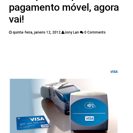
PUBLICAÇÕES
pagamento móvel, agora
CONTATOS
vai!
quinta-feira, janeiro 12, 2012
Jony Lan
0 Comments
Twitter
Facebook
Google Plus
Pinterest