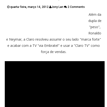
PUBLICAÇÕES
quarta-feira, março 14, 2012
Jony Lan
2 Comments
CONTATOS
Além da
Twitter
Facebook
Google Plus
dupla de
"peso",
Pinterest
Ronaldo
e Neymar, a Claro resolveu assumir o seu lado "marca forte"
e acabar com a TV "via Embratel" e usar a "Claro TV" como
força de vendas.