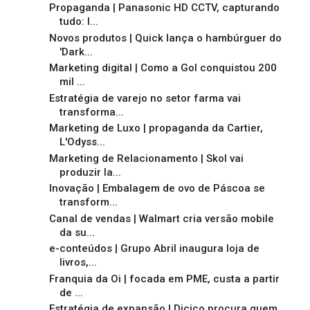
Propaganda | Panasonic HD CCTV, capturando
tudo: l...
Novos produtos | Quick lança o hambúrguer do
'Dark...
Marketing digital | Como a Gol conquistou 200
mil ...
Estratégia de varejo no setor farma vai
transforma...
Marketing de Luxo | propaganda da Cartier,
L'Odyss...
Marketing de Relacionamento | Skol vai
produzir la...
Inovação | Embalagem de ovo de Páscoa se
transform...
Canal de vendas | Walmart cria versão mobile
da su...
e-conteúdos | Grupo Abril inaugura loja de
livros,...
Franquia da Oi | focada em PME, custa a partir
de ...
Estratégia de expansão | Dicico procura quem