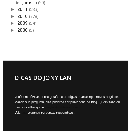
(50)
►
janeiro
(583)
►
2011
(778)
►
2010
(541)
►
2009
(5)
►
2008
DICAS DO JONY LAN
Você tem dúvidas sobre gestão, estratégias, marketing e novos negócios?
Mande sua pergunta, elas poderão ser publicadas no Blog. Quem sabe eu
não possa lhe ajudar.
jonylan@mktmais.com
Veja
aqui
algumas perguntas respondidas.