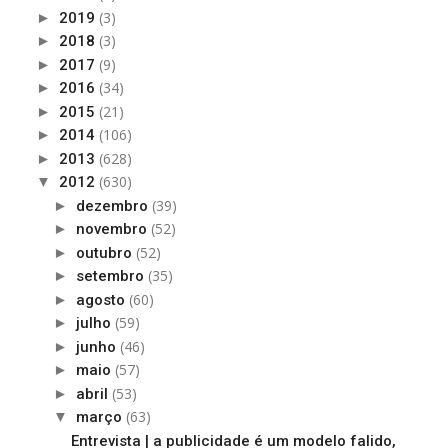
(3)
►
2019
(3)
►
2018
(9)
►
2017
(34)
►
2016
(21)
►
2015
(106)
►
2014
(628)
►
2013
(630)
▼
2012
(39)
►
dezembro
(52)
►
novembro
(52)
►
outubro
(35)
►
setembro
(60)
►
agosto
(59)
►
julho
(46)
►
junho
(57)
►
maio
(53)
►
abril
(63)
▼
março
Entrevista | a publicidade é um modelo falido,