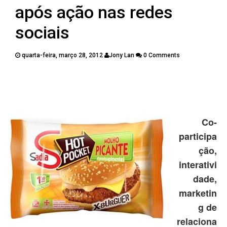
PUBLICAÇÕES
após ação nas redes
CONTATOS
sociais
quarta-feira, março 28, 2012
Jony Lan
0 Comments
Twitter
Facebook
Google Plus
Pinterest
Co-
participa
ção,
interativi
dade,
marketin
g de
relaciona