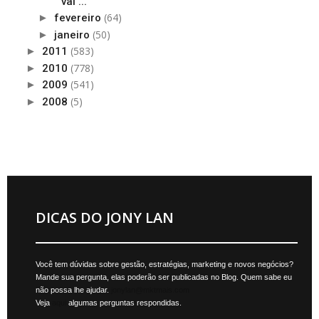
vai ...
(64)
►
fevereiro
(50)
►
janeiro
(583)
►
2011
(778)
►
2010
(541)
►
2009
(5)
►
2008
DICAS DO JONY LAN
Você tem dúvidas sobre gestão, estratégias, marketing e novos negócios?
Mande sua pergunta, elas poderão ser publicadas no Blog. Quem sabe eu
não possa lhe ajudar.
jonylan@mktmais.com
Veja
aqui
algumas perguntas respondidas.