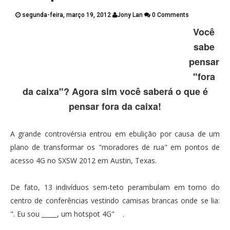
PUBLICAÇÕES
segunda-feira, março 19, 2012
Jony Lan
0 Comments
CONTATOS
Você
Twitter
Facebook
Google Plus
sabe
pensar
Pinterest
"fora
da caixa"? Agora sim você saberá o que é
pensar fora da caixa!
A grande controvérsia entrou em ebulição por causa de um
plano de transformar os "moradores de rua" em pontos de
acesso 4G no SXSW 2012 em Austin, Texas.
De fato, 13 indivíduos sem-teto perambulam em torno do
centro de conferências vestindo camisas brancas onde se lia:
". Eu sou _____, um hotspot 4G" .