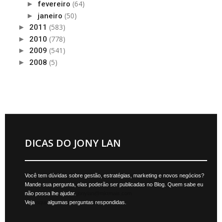
(64)
►
fevereiro
(50)
►
janeiro
(583)
►
2011
(778)
►
2010
(541)
►
2009
(5)
►
2008
DICAS DO JONY LAN
Você tem dúvidas sobre gestão, estratégias, marketing e novos negócios?
Mande sua pergunta, elas poderão ser publicadas no Blog. Quem sabe eu
não possa lhe ajudar.
jonylan@mktmais.com
Veja
aqui
algumas perguntas respondidas.