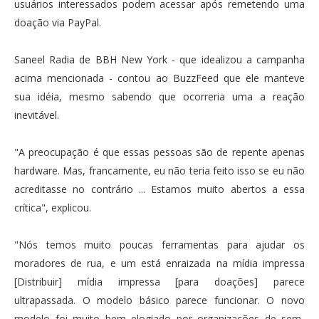
usuários interessados podem acessar após remetendo uma
doação via PayPal.
Saneel Radia de BBH New York - que idealizou a campanha
acima mencionada - contou ao BuzzFeed que ele manteve
sua idéia, mesmo sabendo que ocorreria uma a reação
inevitável.
"A preocupação é que essas pessoas são de repente apenas
hardware. Mas, francamente, eu não teria feito isso se eu não
acreditasse no contrário ... Estamos muito abertos a essa
crítica", explicou.
"Nós temos muito poucas ferramentas para ajudar os
moradores de rua, e um está enraizada na mídia impressa
[Distribuir] mídia impressa [para doações] parece
ultrapassada. O modelo básico parece funcionar. O novo
modelo foi muito bem elogiado por organizações de sem-