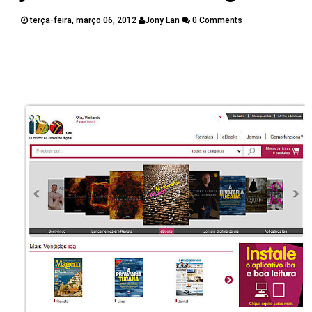
PUBLICAÇÕES
terça-feira, março 06, 2012
Jony Lan
0 Comments
CONTATOS
Twitter
Facebook
Google Plus
Pinterest