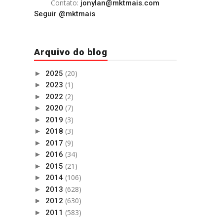
Contato:
jonylan@mktmais.com
Seguir @mktmais
Arquivo do blog
(20)
►
2025
(1)
►
2023
(2)
►
2022
(7)
►
2020
(3)
►
2019
(3)
►
2018
(9)
►
2017
(34)
►
2016
(21)
►
2015
(106)
►
2014
(628)
►
2013
(630)
►
2012
(583)
►
2011