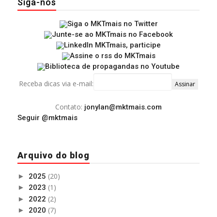
Siga-nos
Receba dicas via e-mail:
Contato:
jonylan@mktmais.com
Seguir @mktmais
Arquivo do blog
(20)
►
2025
(1)
►
2023
(2)
►
2022
(7)
►
2020