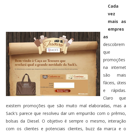
PUBLICAÇÕES
Cada
Twitter
Facebook
Google Plus
vez
CONTATOS
mais as
Pinterest
empres
as
descobrem
que
promoções
na internet
são mais
fáceis, úteis
e rápidas.
Claro que
existem promoções que são muito mal elaboradas, mas a
Sack's parece que resolveu dar um empurrão com o prêmio,
bolsas da Diesel. O objetivo é sempre o mesmo, interação
com os clientes e potenciais clientes, buzz da marca e o