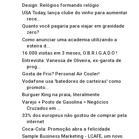
Design: Relógios formando relógio
USA Today, lança clube do vinho para aumentar
rece...
Quanto você pagaria para viajar em gravidade
zero?
Como anunciar uma academia utilizando a
esteira d...
16.000 visitas em 3 meses, O.B.R.I.G.A.D.O !
Entrevista: Vanessa de Oliveira, ex-garota de
prog...
Gosta de Frio? Personal Air Cooler!
Vodafone usa 'batedores de carteiras' como
promoto...
Burguer King na praia, literalmente
Varejo + Posto de Gasolina = Negócios
Cruzados em ...
33% dos europeus não gostou de comprar pela
internet
Coca-Cola: Promoção abra a felicidade
Sample Business Marketing - LCAFE, um novo