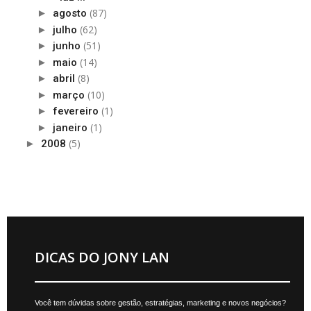
(87)
►
agosto
(62)
►
julho
(51)
►
junho
(14)
►
maio
(8)
►
abril
(10)
►
março
(1)
►
fevereiro
(1)
►
janeiro
(5)
►
2008
DICAS DO JONY LAN
Você tem dúvidas sobre gestão, estratégias, marketing e novos negócios?