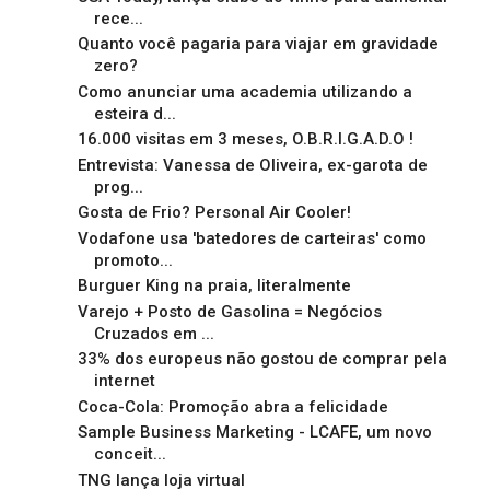
rece...
Quanto você pagaria para viajar em gravidade
zero?
Como anunciar uma academia utilizando a
esteira d...
16.000 visitas em 3 meses, O.B.R.I.G.A.D.O !
Entrevista: Vanessa de Oliveira, ex-garota de
prog...
Gosta de Frio? Personal Air Cooler!
Vodafone usa 'batedores de carteiras' como
promoto...
Burguer King na praia, literalmente
Varejo + Posto de Gasolina = Negócios
Cruzados em ...
33% dos europeus não gostou de comprar pela
internet
Coca-Cola: Promoção abra a felicidade
Sample Business Marketing - LCAFE, um novo
conceit...
TNG lança loja virtual