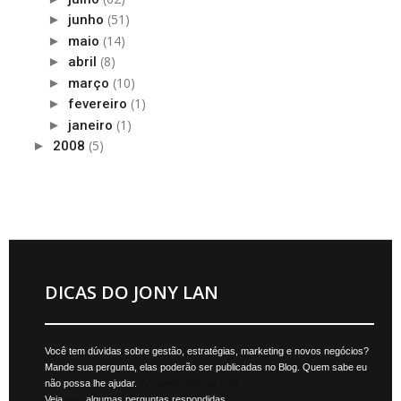
(51)
►
junho
(14)
►
maio
(8)
►
abril
(10)
►
março
(1)
►
fevereiro
(1)
►
janeiro
(5)
►
2008
DICAS DO JONY LAN
Você tem dúvidas sobre gestão, estratégias, marketing e novos negócios?
Mande sua pergunta, elas poderão ser publicadas no Blog. Quem sabe eu
não possa lhe ajudar.
jonylan@mktmais.com
Veja
aqui
algumas perguntas respondidas.