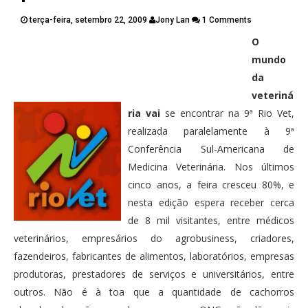
PUBLICAÇÕES
terça-feira, setembro 22, 2009
Jony Lan
1 Comments
CONTATOS
O
Twitter
Facebook
Google Plus
mundo
da
Pinterest
veteriná
ria vai
se encontrar na 9ª Rio Vet,
realizada paralelamente à 9ª
Conferência Sul-Americana de
Medicina Veterinária. Nos últimos
cinco anos, a feira cresceu 80%, e
nesta edição espera receber cerca
de 8 mil visitantes, entre médicos
veterinários, empresários do agrobusiness, criadores,
fazendeiros, fabricantes de alimentos, laboratórios, empresas
produtoras, prestadores de serviços e universitários, entre
outros. Não é à toa que a quantidade de cachorros