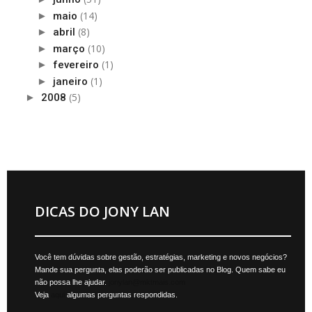
(14)
►
maio
(8)
►
abril
(10)
►
março
(1)
►
fevereiro
(1)
►
janeiro
(5)
►
2008
DICAS DO JONY LAN
Você tem dúvidas sobre gestão, estratégias, marketing e novos negócios?
Mande sua pergunta, elas poderão ser publicadas no Blog. Quem sabe eu
não possa lhe ajudar.
jonylan@mktmais.com
Veja
aqui
algumas perguntas respondidas.