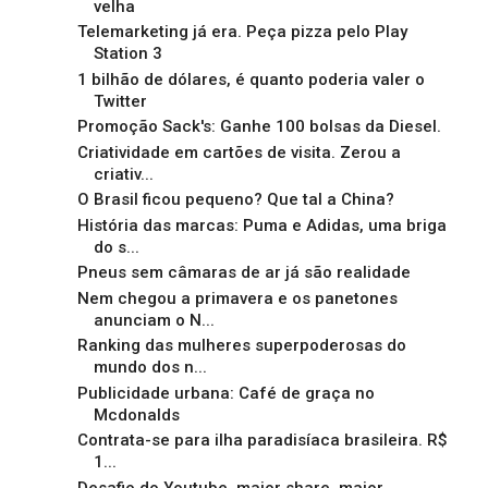
velha
Telemarketing já era. Peça pizza pelo Play
Station 3
1 bilhão de dólares, é quanto poderia valer o
Twitter
Promoção Sack's: Ganhe 100 bolsas da Diesel.
Criatividade em cartões de visita. Zerou a
criativ...
O Brasil ficou pequeno? Que tal a China?
História das marcas: Puma e Adidas, uma briga
do s...
Pneus sem câmaras de ar já são realidade
Nem chegou a primavera e os panetones
anunciam o N...
Ranking das mulheres superpoderosas do
mundo dos n...
Publicidade urbana: Café de graça no
Mcdonalds
Contrata-se para ilha paradisíaca brasileira. R$
1...
Desafio do Youtube, maior share, maior