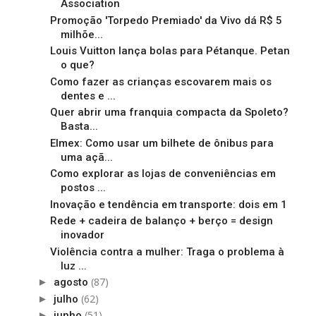
Association
Promoção 'Torpedo Premiado' da Vivo dá R$ 5
milhõe...
Louis Vuitton lança bolas para Pétanque. Petan
o que?
Como fazer as crianças escovarem mais os
dentes e ...
Quer abrir uma franquia compacta da Spoleto?
Basta...
Elmex: Como usar um bilhete de ônibus para
uma açã...
Como explorar as lojas de conveniências em
postos ...
Inovação e tendência em transporte: dois em 1
Rede + cadeira de balanço + berço = design
inovador
Violência contra a mulher: Traga o problema à
luz ...
(87)
►
agosto
(62)
►
julho
(51)
►
junho