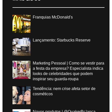
Franquias McDonald's
Lançamento: Starbucks Reserve
Marketing Pessoal | Como se vestir para
a festa da empresa? Especialista indica
looks de celebridades que podem
inspirar seu guarda-roupa
Tendência: nem crise afeta setor de
cosméticos
Novos produtos | @QuakerBr lança