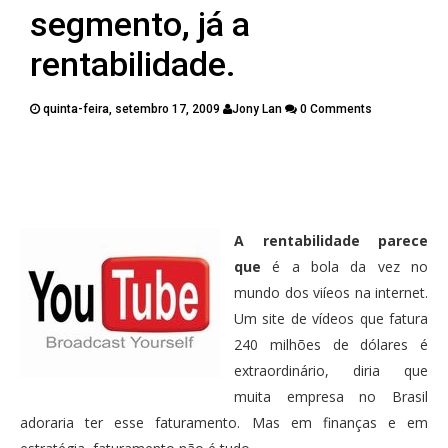
PUBLICAÇÕES
segmento, já a
CONTATOS
rentabilidade.
quinta-feira, setembro 17, 2009
Jony Lan
0 Comments
Twitter
Facebook
Google Plus
Pinterest
A rentabilidade parece
que
é a bola da vez no
mundo dos viíeos na internet.
Um site de vídeos que fatura
240 milhões de dólares é
extraordinário, diria que
muita empresa no Brasil
adoraria ter esse faturamento. Mas em finanças e em