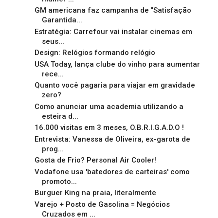
GM americana faz campanha de "Satisfação
Garantida...
Estratégia: Carrefour vai instalar cinemas em
seus...
Design: Relógios formando relógio
USA Today, lança clube do vinho para aumentar
rece...
Quanto você pagaria para viajar em gravidade
zero?
Como anunciar uma academia utilizando a
esteira d...
16.000 visitas em 3 meses, O.B.R.I.G.A.D.O !
Entrevista: Vanessa de Oliveira, ex-garota de
prog...
Gosta de Frio? Personal Air Cooler!
Vodafone usa 'batedores de carteiras' como
promoto...
Burguer King na praia, literalmente
Varejo + Posto de Gasolina = Negócios
Cruzados em ...