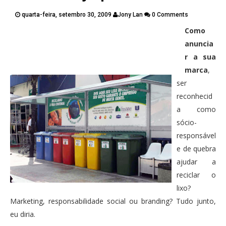
PUBLICAÇÕES
quarta-feira, setembro 30, 2009
Jony Lan
0 Comments
CONTATOS
Como
Twitter
Facebook
Google Plus
anuncia
r a sua
Pinterest
marca
,
ser
reconhecid
a como
sócio-
responsável
e de quebra
ajudar a
reciclar o
lixo?
Marketing, responsabilidade social ou branding? Tudo junto,
eu diria.