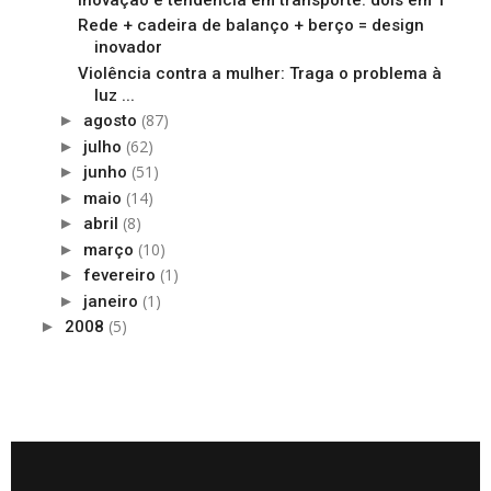
Rede + cadeira de balanço + berço = design
inovador
Violência contra a mulher: Traga o problema à
luz ...
(87)
►
agosto
(62)
►
julho
(51)
►
junho
(14)
►
maio
(8)
►
abril
(10)
►
março
(1)
►
fevereiro
(1)
►
janeiro
(5)
►
2008